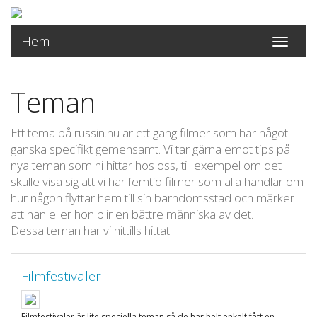
Hem
Toggle
navigati
Teman
Ett tema på russin.nu är ett gäng filmer som har något
ganska specifikt gemensamt. Vi tar gärna emot tips på
nya teman som ni hittar hos oss, till exempel om det
skulle visa sig att vi har femtio filmer som alla handlar om
hur någon flyttar hem till sin barndomsstad och märker
att han eller hon blir en bättre människa av det.
Dessa teman har vi hittills hittat:
Filmfestivaler
Filmfestivaler är lite speciella teman så de har helt enkelt fått en