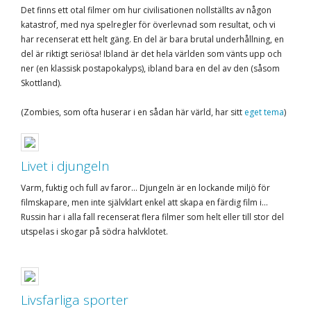
Det finns ett otal filmer om hur civilisationen nollställts av någon
katastrof, med nya spelregler för överlevnad som resultat, och vi
har recenserat ett helt gäng. En del är bara brutal underhållning, en
del är riktigt seriösa! Ibland är det hela världen som vänts upp och
ner (en klassisk postapokalyps), ibland bara en del av den (såsom
Skottland).
(Zombies, som ofta huserar i en sådan här värld, har sitt
eget tema
)
Livet i djungeln
Varm, fuktig och full av faror... Djungeln är en lockande miljö för
filmskapare, men inte självklart enkel att skapa en färdig film i...
Russin har i alla fall recenserat flera filmer som helt eller till stor del
utspelas i skogar på södra halvklotet.
Livsfarliga sporter