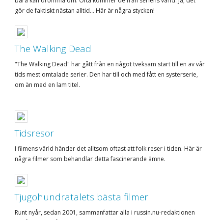
bara kan drömma om. Ofta kommer de från seriens värld. Ja, det
gör de faktiskt nästan alltid... Här är några stycken!
The Walking Dead
"The Walking Dead" har gått från en något tveksam start till en av vår
tids mest omtalade serier. Den har till och med fått en systerserie,
om än med en lam titel.
Tidsresor
I filmens värld händer det alltsom oftast att folk reser i tiden. Här är
några filmer som behandlar detta fascinerande ämne.
Tjugohundratalets bästa filmer
Runt nyår, sedan 2001, sammanfattar alla i russin.nu-redaktionen