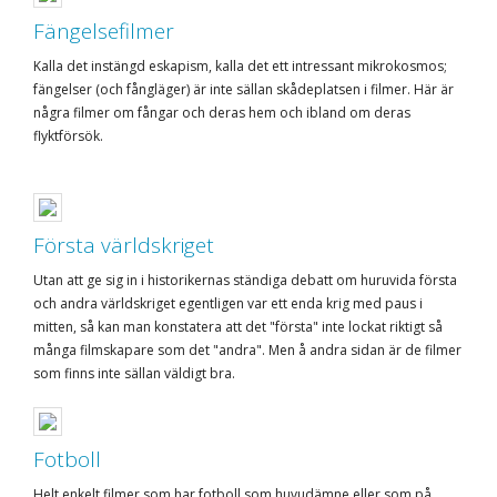
Fängelsefilmer
Kalla det instängd eskapism, kalla det ett intressant mikrokosmos;
fängelser (och fångläger) är inte sällan skådeplatsen i filmer. Här är
några filmer om fångar och deras hem och ibland om deras
flyktförsök.
Första världskriget
Utan att ge sig in i historikernas ständiga debatt om huruvida första
och andra världskriget egentligen var ett enda krig med paus i
mitten, så kan man konstatera att det "första" inte lockat riktigt så
många filmskapare som det "andra". Men å andra sidan är de filmer
som finns inte sällan väldigt bra.
Fotboll
Helt enkelt filmer som har fotboll som huvudämne eller som på