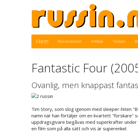
Hem
Recensioner
Artiklar
Teman
B
Fantastic Four (200
Ovanlig, men knappast fantast
Tim Story, som slog igenom med sleeper-hiten "Bar
namn när han förtäljer om en kvartett "forskare" 
uppdragsgivare begåvas med superkrafter under et
en film som på alla sätt och vis är superenkel.