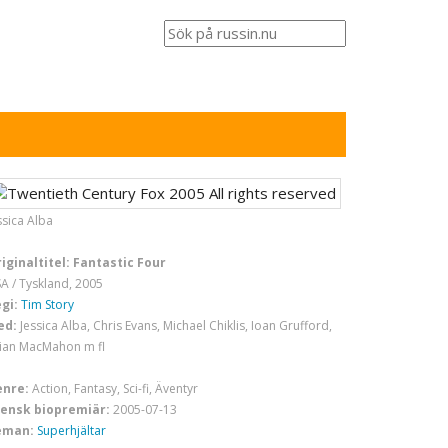
ssica Alba
iginaltitel: Fantastic Four
A / Tyskland, 2005
gi:
Tim Story
ed:
Jessica Alba, Chris Evans, Michael Chiklis, Ioan Grufford,
lian MacMahon m fl
enre:
Action, Fantasy, Sci-fi, Äventyr
ensk biopremiär:
2005-07-13
eman:
Superhjältar