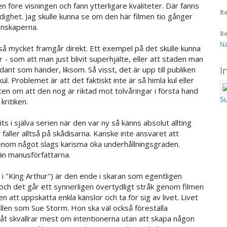
 före visningen och fann ytterligare kvaliteter. Där fanns
Re
ärdighet. Jag skulle kunna se om den här filmen tio gånger
enskaperna.
Re
Nä
 så mycket framgår direkt. Ett exempel på det skulle kunna
er - som att man just blivit superhjälte, eller att staden man
I
sådant som händer, liksom. Så visst, det är upp till publiken
. Problemet är att det faktiskt inte är så himla kul eller
kten om att den nog är riktad mot tolvåringar i första hand
Su
kritiken.
ts i själva serien när den var ny så känns absolut allting
faller alltså på skådisarna. Kanske inte ansvaret att
genom något slags karisma öka underhållningsgraden.
än manusförfattarna.
i "King Arthur") är den ende i skaran som egentligen
och det går ett synnerligen övertydligt stråk genom filmen
 att uppskatta enkla känslor och ta för sig av livet. Livet
ollen som Sue Storm. Hon ska väl också föreställa
nåt skvallrar mest om intentionerna utan att skapa någon