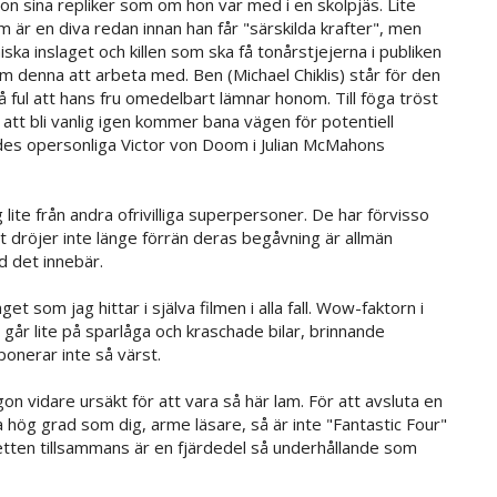
 hon sina repliker som om hon var med i en skolpjäs. Lite
m är en diva redan innan han får "särskilda krafter", men
ka inslaget och killen som ska få tonårstjejerna i publiken
som denna att arbeta med. Ben (Michael Chiklis) står för den
 ful att hans fru omedelbart lämnar honom. Till föga tröst
att bli vanlig igen kommer bana vägen för potentiell
ledes opersonliga Victor von Doom i Julian McMahons
 lite från andra ofrivilliga superpersoner. De har förvisso
t dröjer inte länge förrän deras begåvning är allmän
d det innebär.
t som jag hittar i själva filmen i alla fall. Wow-faktorn i
n går lite på sparlåga och kraschade bilar, brinnande
mponerar inte så värst.
gon vidare ursäkt för att vara så här lam. För att avsluta en
ka hög grad som dig, arme läsare, så är inte "Fantastic Four"
etten tillsammans är en fjärdedel så underhållande som