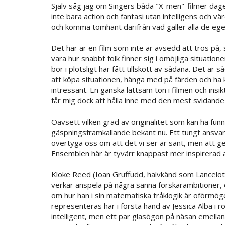
Själv såg jag om Singers båda "X-men"-filmer dagen
inte bara action och fantasi utan intelligens och v
och komma tomhänt därifrån vad gäller alla de eg
Det här är en film som inte är avsedd att tros på,
vara hur snabbt folk finner sig i omöjliga situation
bor i plötsligt har fått tillskott av sådana. Det är 
att köpa situationen, hänga med på färden och ha kul
intressant. En ganska lättsam ton i filmen och insi
får mig dock att hålla inne med den mest svidande 
Oavsett vilken grad av originalitet som kan ha funni
gäspningsframkallande bekant nu. Ett tungt ansvar 
övertyga oss om att det vi ser är sant, men att 
Ensemblen här är tyvärr knappast mer inspirerad 
Kloke Reed (Ioan Gruffudd, halvkänd som Lancelot 
verkar anspela på några sanna forskarambitioner, 
om hur han i sin matematiska tråklogik är oförmögen
representeras här i första hand av Jessica Alba i r
intelligent, men ett par glasögon på näsan emella