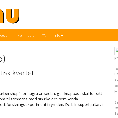
loggen
Hemmabio
TV
Info
5)
Je
Or
isk kvartett
US
Re
M
Ju
bershop" för några år sedan, gör knappast skäl för sitt
som tillsammans med sin rika och semi-onda
G
t forskningsexperiment i rymden. De blir superhjältar, i
Sv
T