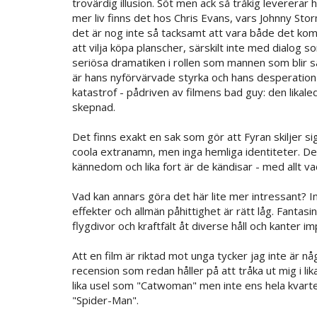
trovärdig illusion. Söt men ack så tråkig levererar
mer liv finns det hos Chris Evans, vars Johnny Stor
det är nog inte så tacksamt att vara både det komis
att vilja köpa planscher, särskilt inte med dialog 
seriösa dramatiken i rollen som mannen som blir så
är hans nyförvärvade styrka och hans desperation 
katastrof - pådriven av filmens bad guy: den lika
skepnad.
Det finns exakt en sak som gör att Fyran skiljer sig
coola extranamn, men inga hemliga identiteter. De
kännedom och lika fort är de kändisar - med allt va
Vad kan annars göra det här lite mer intressant? Inge
effekter och allmän påhittighet är rätt låg. Fantasi
flygdivor och kraftfält åt diverse håll och kanter i
Att en film är riktad mot unga tycker jag inte är nå
recension som redan håller på att tråka ut mig i li
lika usel som "Catwoman" men inte ens hela kvart
"Spider-Man".