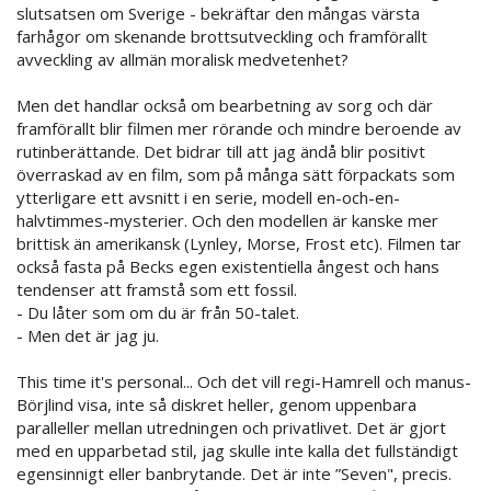
slutsatsen om Sverige - bekräftar den mångas värsta
farhågor om skenande brottsutveckling och framförallt
avveckling av allmän moralisk medvetenhet?
Men det handlar också om bearbetning av sorg och där
framförallt blir filmen mer rörande och mindre beroende av
rutinberättande. Det bidrar till att jag ändå blir positivt
överraskad av en film, som på många sätt förpackats som
ytterligare ett avsnitt i en serie, modell en-och-en-
halvtimmes-mysterier. Och den modellen är kanske mer
brittisk än amerikansk (Lynley, Morse, Frost etc). Filmen tar
också fasta på Becks egen existentiella ångest och hans
tendenser att framstå som ett fossil.
- Du låter som om du är från 50-talet.
- Men det är jag ju.
This time it's personal... Och det vill regi-Hamrell och manus-
Börjlind visa, inte så diskret heller, genom uppenbara
paralleller mellan utredningen och privatlivet. Det är gjort
med en upparbetad stil, jag skulle inte kalla det fullständigt
egensinnigt eller banbrytande. Det är inte ”Seven", precis.