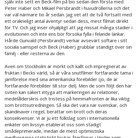
själv inte sett en Beck-film på bio sedan den första med
Peter Haber och Mikael Persbrandt i huvudrollerna och det
var väl närmare tio år sedan. Jag vet att de två fortsatt med
ett oräkneligt antal äventyr sedan dess, mest filmat direkt
för TV. Och jag inser ohjälpligt att jag missat många stadier i
evolutionen och inte ens bör försöka fylla i felande länkar.
Hårde Gunvald (Persbrandt) verkar avsevärt softare i sitt
sociala samspel och Beck (Haber) grubblar ständigt över sin
familj - eller resterna av den.
Även om Stockholm är mörkt och kallt och impregnerat av
fruktan i Becks värld, så är våra snutfilmer fortfarande tama i
jämförelse med sina amerikanska förebilder (jo, de är
fortfarande förebilder till stor del). Men de som följt den här
sviten kan säkert intyga att markeringen av relationer,
medelålderskris och tristess på hemmafronten är lika viktig
som brottsutredningen. Så ska det vara när svenskar, och
skandinaver i regel, berättar om brott och deras
konsekvenser. Vi är ju ett folkslag som i internationella
enkäter om livssyn etablerat oss som stadigt
smådeprimerade, medan de mest optimistiska
medborgarna statistiskt brukar återfinnas i länder som