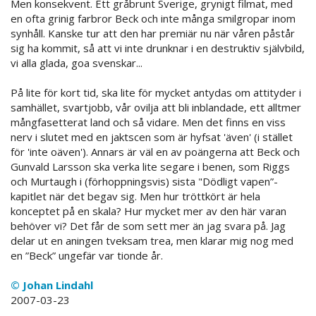
Men konsekvent. Ett gråbrunt Sverige, grynigt filmat, med
en ofta grinig farbror Beck och inte många smilgropar inom
synhåll. Kanske tur att den har premiär nu när våren påstår
sig ha kommit, så att vi inte drunknar i en destruktiv självbild,
vi alla glada, goa svenskar...
På lite för kort tid, ska lite för mycket antydas om attityder i
samhället, svartjobb, vår ovilja att bli inblandade, ett alltmer
mångfasetterat land och så vidare. Men det finns en viss
nerv i slutet med en jaktscen som är hyfsat 'även' (i stället
för 'inte oäven'). Annars är väl en av poängerna att Beck och
Gunvald Larsson ska verka lite segare i benen, som Riggs
och Murtaugh i (förhoppningsvis) sista "Dödligt vapen”-
kapitlet när det begav sig. Men hur tröttkört är hela
konceptet på en skala? Hur mycket mer av den här varan
behöver vi? Det får de som sett mer än jag svara på. Jag
delar ut en aningen tveksam trea, men klarar mig nog med
en ”Beck” ungefär var tionde år.
© Johan Lindahl
2007-03-23