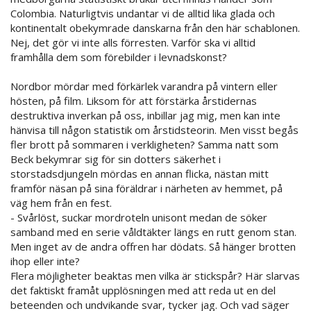
Colombia. Naturligtvis undantar vi de alltid lika glada och
kontinentalt obekymrade danskarna från den här schablonen.
Nej, det gör vi inte alls förresten. Varför ska vi alltid
framhålla dem som förebilder i levnadskonst?
Nordbor mördar med förkärlek varandra på vintern eller
hösten, på film. Liksom för att förstärka årstidernas
destruktiva inverkan på oss, inbillar jag mig, men kan inte
hänvisa till någon statistik om årstidsteorin. Men visst begås
fler brott på sommaren i verkligheten? Samma natt som
Beck bekymrar sig för sin dotters säkerhet i
storstadsdjungeln mördas en annan flicka, nästan mitt
framför näsan på sina föräldrar i närheten av hemmet, på
väg hem från en fest.
- Svårlöst, suckar mordroteln unisont medan de söker
samband med en serie våldtäkter längs en rutt genom stan.
Men inget av de andra offren har dödats. Så hänger brotten
ihop eller inte?
Flera möjligheter beaktas men vilka är stickspår? Här slarvas
det faktiskt framåt upplösningen med att reda ut en del
beteenden och undvikande svar, tycker jag. Och vad säger