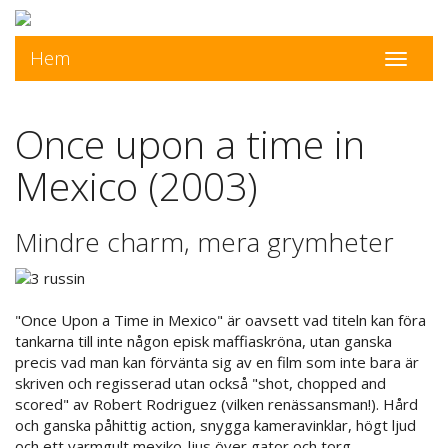
Hem
Toggle
navigati
Once upon a time in
Mexico (2003)
Mindre charm, mera grymheter
"Once Upon a Time in Mexico" är oavsett vad titeln kan föra
tankarna till inte någon episk maffiaskröna, utan ganska
precis vad man kan förvänta sig av en film som inte bara är
skriven och regisserad utan också "shot, chopped and
scored" av Robert Rodriguez (vilken renässansman!). Hård
och ganska påhittig action, snygga kameravinklar, högt ljud
och ett varmgult mexiko-ljus över gator och torg.