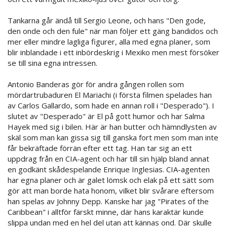
Tankarna går ändå till Sergio Leone, och hans "Den gode,
den onde och den fule" när man följer ett gäng bandidos och
mer eller mindre lagliga figurer, alla med egna planer, som
blir inblandade i ett inbördeskrig i Mexiko men mest försöker
se till sina egna intressen.
Antonio Banderas gör för andra gången rollen som
mördartrubaduren El Mariachi (i första filmen spelades han
av Carlos Gallardo, som hade en annan roll i "Desperado"). I
slutet av "Desperado" är El på gott humor och har Salma
Hayek med sig i bilen. Här är han butter och hämndlysten av
skäl som man kan gissa sig till ganska fort men som man inte
får bekräftade förrän efter ett tag. Han tar sig an ett
uppdrag från en CIA-agent och har till sin hjälp bland annat
en godkänt skådespelande Enrique Inglesias. CIA-agenten
har egna planer och är galet lömsk och elak på ett sätt som
gör att man borde hata honom, vilket blir svårare eftersom
han spelas av Johnny Depp. Kanske har jag "Pirates of the
Caribbean" i alltför färskt minne, där hans karaktär kunde
slippa undan med en hel del utan att kännas ond. Där skulle