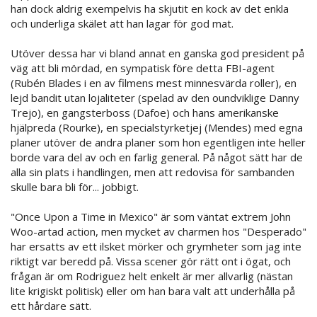
han dock aldrig exempelvis ha skjutit en kock av det enkla
och underliga skälet att han lagar för god mat.
Utöver dessa har vi bland annat en ganska god president på
väg att bli mördad, en sympatisk före detta FBI-agent
(Rubén Blades i en av filmens mest minnesvärda roller), en
lejd bandit utan lojaliteter (spelad av den oundviklige Danny
Trejo), en gangsterboss (Dafoe) och hans amerikanske
hjälpreda (Rourke), en specialstyrketjej (Mendes) med egna
planer utöver de andra planer som hon egentligen inte heller
borde vara del av och en farlig general. På något sätt har de
alla sin plats i handlingen, men att redovisa för sambanden
skulle bara bli för... jobbigt.
"Once Upon a Time in Mexico" är som väntat extrem John
Woo-artad action, men mycket av charmen hos "Desperado"
har ersatts av ett ilsket mörker och grymheter som jag inte
riktigt var beredd på. Vissa scener gör rätt ont i ögat, och
frågan är om Rodriguez helt enkelt är mer allvarlig (nästan
lite krigiskt politisk) eller om han bara valt att underhålla på
ett hårdare sätt.