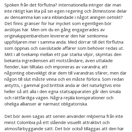
Spöken från det förflutna? Internationella intriger där man
inte riktigt kan lita på sin egen regering och åtminstone delar
av densamma kan vara inblandade i något aningen oetiskt?
Det finns gränser för hur mycket som egentligen bör
avslöjas här. Men om du en gång engagerades av
originaluppenbarelsen levererar den här senkomna
uppföljaren mer i samma anda. Med dörrar till det förflutna
som öppnas och oavslutade affärer som behöver redas ut.
Mitt i all tvekamp mellan ett par starka viljor, skymtas den
bekanta ingrediensen att motståndare, även uttalade
fiender, kan tilltalas och imponeras av varandra; att
någonting obevekligt drar dem till varandras sfärer, men där
någon till slut måste vinna och en måste förlora. Som redan
antytts, i gammal god brittisk anda är det naturligtvis inte
heller så att alla i den egna statsapparaten går den smala
och rättfärdiga vägen. Några rejäla konspirationer och
oheliga allianser är närmast obligatoriska.
Det bör även sägas att serien använder miljöerna från inte
minst Colombia på ett slående visuellt attraktivt och
atmosfärbyggande sätt. Det bör
också
tilläggas att den här