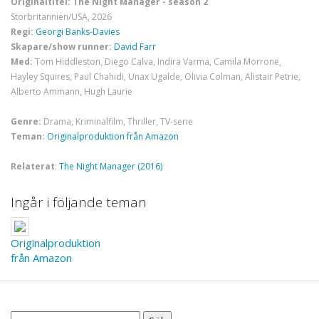
Originaltitel: The Night Manager - season 2
Storbritannien/USA, 2026
Regi:
Georgi Banks-Davies
Skapare/show runner:
David Farr
Med:
Tom Hiddleston, Diego Calva, Indira Varma, Camila Morrone,
Hayley Squires, Paul Chahidi, Unax Ugalde, Olivia Colman, Alistair Petrie,
Alberto Ammann, Hugh Laurie
Genre:
Drama, Kriminalfilm, Thriller, TV-serie
Teman:
Originalproduktion från Amazon
Relaterat
:
The Night Manager (2016)
Ingår i följande teman
Originalproduktion
från Amazon