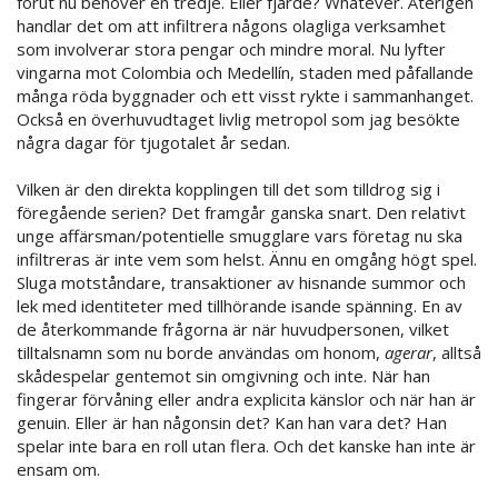
förut nu behöver en tredje. Eller fjärde? Whatever. Återigen
handlar det om att infiltrera någons olagliga verksamhet
som involverar stora pengar och mindre moral. Nu lyfter
vingarna mot Colombia och Medellín, staden med påfallande
många röda byggnader och ett visst rykte i sammanhanget.
Också en överhuvudtaget livlig metropol som jag besökte
några dagar för tjugotalet år sedan.
Vilken är den direkta kopplingen till det som tilldrog sig i
föregående serien? Det framgår ganska snart. Den relativt
unge affärsman/potentielle smugglare vars företag nu ska
infiltreras är inte vem som helst. Ännu en omgång högt spel.
Sluga motståndare, transaktioner av hisnande summor och
lek med identiteter med tillhörande isande spänning. En av
de återkommande frågorna är när huvudpersonen, vilket
tilltalsnamn som nu borde användas om honom,
agerar
, alltså
skådespelar gentemot sin omgivning och inte. När han
fingerar förvåning eller andra explicita känslor och när han är
genuin. Eller är han någonsin det? Kan han vara det? Han
spelar inte bara en roll utan flera. Och det kanske han inte är
ensam om.