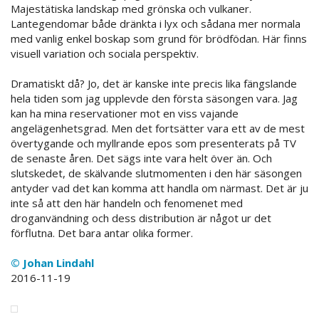
Majestätiska landskap med grönska och vulkaner.
Lantegendomar både dränkta i lyx och sådana mer normala
med vanlig enkel boskap som grund för brödfödan. Här finns
visuell variation och sociala perspektiv.
Dramatiskt då? Jo, det är kanske inte precis lika fängslande
hela tiden som jag upplevde den första säsongen vara. Jag
kan ha mina reservationer mot en viss vajande
angelägenhetsgrad. Men det fortsätter vara ett av de mest
övertygande och myllrande epos som presenterats på TV
de senaste åren. Det sägs inte vara helt över än. Och
slutskedet, de skälvande slutmomenten i den här säsongen
antyder vad det kan komma att handla om närmast. Det är ju
inte så att den här handeln och fenomenet med
droganvändning och dess distribution är något ur det
förflutna. Det bara antar olika former.
© Johan Lindahl
2016-11-19