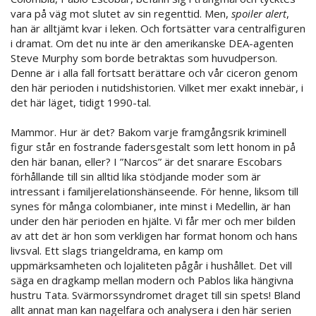
vara på väg mot slutet av sin regenttid. Men,
spoiler alert
,
han är alltjämt kvar i leken. Och fortsätter vara centralfiguren
i dramat. Om det nu inte är den amerikanske DEA-agenten
Steve Murphy som borde betraktas som huvudperson.
Denne är i alla fall fortsatt berättare och vår ciceron genom
den här perioden i nutidshistorien. Vilket mer exakt innebär, i
det här läget, tidigt 1990-tal.
Mammor. Hur är det? Bakom varje framgångsrik kriminell
figur står en fostrande fadersgestalt som lett honom in på
den här banan, eller? I ”Narcos” är det snarare Escobars
förhållande till sin alltid lika stödjande moder som är
intressant i familjerelationshänseende. För henne, liksom till
synes för många colombianer, inte minst i Medellin, är han
under den här perioden en hjälte. Vi får mer och mer bilden
av att det är hon som verkligen har format honom och hans
livsval. Ett slags triangeldrama, en kamp om
uppmärksamheten och lojaliteten pågår i hushållet. Det vill
säga en dragkamp mellan modern och Pablos lika hängivna
hustru Tata. Svärmorssyndromet draget till sin spets! Bland
allt annat man kan nagelfara och analysera i den här serien