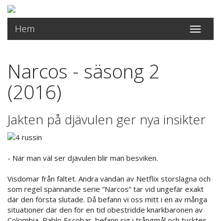
Hem
Toggle
navigati
Narcos - säsong 2
(2016)
Jakten på djävulen ger nya insikter
- När man väl ser djävulen blir man besviken.
Visdomar från fältet. Andra vändan av Netflix storslagna och
som regel spännande serie ”Narcos” tar vid ungefär exakt
där den första slutade. Då befann vi oss mitt i en av många
situationer där den för en tid obestridde knarkbaronen av
Colombia, Pablo Escobar, befann sig i trångmål och tycktes