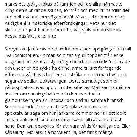
märks ett tydligt fokus på familjen och de allra närmaste
kring den sjunkande skutan, för från och med nu handlar det
inte helt oväntat om vägen neråt. Vi vet, eller borde efter
väldigt enkla historiska efterforskningar, veta hur det
slutade för just honom. Om inte, välj själv om du vill kolla
dessa basfakta eller inte.
Storyn kan jämföras med andra omtalade uppgångar och fall
i världshistorien. En man som tar sig till toppen från enkel
bakgrund och skaffar sig många fiender men också allierade
och under en tid tycks ha en hel armé till sitt förfogande.
Affärerna går tidvis helt enkelt strålande och man hystar in
högar av sedlar. Bokstavligen. Detta samtidigt som en
våldsspiral skruvas upp och intensifieras. Man kan ha många
åsikter om sanningshalten och den eventuella
glamouriseringen av Escobar och andra i samma bransch.
Serien tar också risken att stämplas som ännu en
spektakulär saga om hur jänkarna kommer ner till ett labilt
latinamerikanskt land och ställer saker till rätta med fast
hand. Den kan beskyllas för att vara våldsförhärligande. Eller
såpaaktig. Moraliskt ambivalent. Ja, det finns många