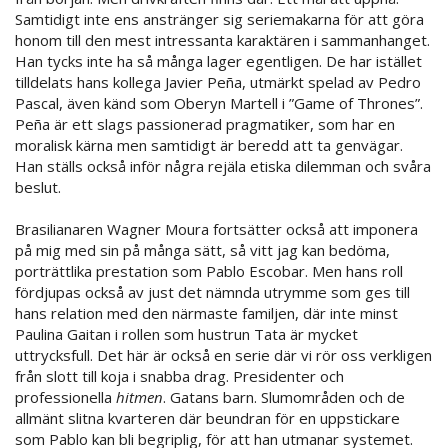
Samtidigt inte ens anstränger sig seriemakarna för att göra
honom till den mest intressanta karaktären i sammanhanget.
Han tycks inte ha så många lager egentligen. De har istället
tilldelats hans kollega Javier Peña, utmärkt spelad av Pedro
Pascal, även känd som Oberyn Martell i ”Game of Thrones”.
Peña är ett slags passionerad pragmatiker, som har en
moralisk kärna men samtidigt är beredd att ta genvägar.
Han ställs också inför några rejäla etiska dilemman och svåra
beslut.
Brasilianaren Wagner Moura fortsätter också att imponera
på mig med sin på många sätt, så vitt jag kan bedöma,
porträttlika prestation som Pablo Escobar. Men hans roll
fördjupas också av just det nämnda utrymme som ges till
hans relation med den närmaste familjen, där inte minst
Paulina Gaitan i rollen som hustrun Tata är mycket
uttrycksfull. Det här är också en serie där vi rör oss verkligen
från slott till koja i snabba drag. Presidenter och
professionella
hitmen
. Gatans barn. Slumområden och de
allmänt slitna kvarteren där beundran för en uppstickare
som Pablo kan bli begriplig, för att han utmanar systemet.