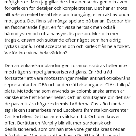
möjligheter. Men jag gillar de stora penseldragen och även
förkärleken för detaljer och komplexiteter. Det här är trots
allt
inte
en enkel berättelse om framgång, eller rakt av onda
mot goda. Det finns så många spelare på banan. Escobar blir
en fascinerande figur, en för vissa heroisk men också
hämndlysten och ofta hänsynslös person. Mer och mer
tragisk, ensam och suktande efter något som han aldrig
lyckas uppnå. Total acceptans och och kärlek från hela folket.
Varför inte vinna hela världen?
Den amerikanska inblandningen i dramat skildras heller inte
med någon simpel glamouriserad glans. En röd tråd
fortsätter att vara motsättningar mellan antinarkotikabyråns
representanter DEA och underrrättelseorganet CIA:s folk på
plats. Metoderna som används av colombianska armen är
kanske inte helt kosher heller. Och än smutsigare blir det när
de paramilitära högerextremistbröderna Castaño blandar
sig i leken i samarbete med Escobars främsta konkurrenter
Cali-kartellen. Det här är en våldsam tid. Och den kräver
offer. Berättaren Murphy blir allt mer sardonisk och
desillusionerad, som om han inte vore ganska krass redan
från början. Men drivkraften finns där. Ett mål att uppnå.