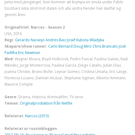
Junta med järngänget. Som kommer att krympa en smula under Pablo
Escobars sista strid mot staten och alla andra fiender han skaffat sig
genom åren.
Originaltitel: Narcos - Season 2
USA, 2016
Regi:
Gerardo Naranjo
Andrés Baiz
Josef Kubota Wladyka
Skapare/show runner:
Carlo Bernard
Doug Miro
Chris Brancato
José
Padilha
Eric Newman
Med:
Wagner Moura, Boyd Holbrook, Pedro Pascal, Paulina Gaitan, Raúl
Méndez, Jorge Monterrosa, Paulina García, Diego Cataño, Julián Díaz,
Joanna Christie, Bruno Bichir, Leynar Gomez, Cristina Umaña, Eric Lange,
Florencia Lozano, Damián Alcázar, Stephanie Sigman, Alberto Ammann,
Maurice Compte
Genre:
Drama, Historia, Kriminalfilm, TV-serie
Teman:
Originalproduktion från Netflix
Relaterat
:
Narcos (2015)
Relaterat ur russinbloggen
2017-09-23: Ny säsong av ”Narcos” med flera nyheter