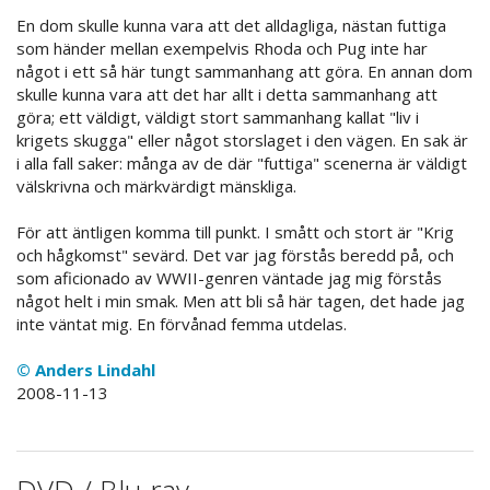
En dom skulle kunna vara att det alldagliga, nästan futtiga
som händer mellan exempelvis Rhoda och Pug inte har
något i ett så här tungt sammanhang att göra. En annan dom
skulle kunna vara att det har allt i detta sammanhang att
göra; ett väldigt, väldigt stort sammanhang kallat "liv i
krigets skugga" eller något storslaget i den vägen. En sak är
i alla fall saker: många av de där "futtiga" scenerna är väldigt
välskrivna och märkvärdigt mänskliga.
För att äntligen komma till punkt. I smått och stort är "Krig
och hågkomst" sevärd. Det var jag förstås beredd på, och
som aficionado av WWII-genren väntade jag mig förstås
något helt i min smak. Men att bli så här tagen, det hade jag
inte väntat mig. En förvånad femma utdelas.
© Anders Lindahl
2008-11-13
DVD / Blu-ray