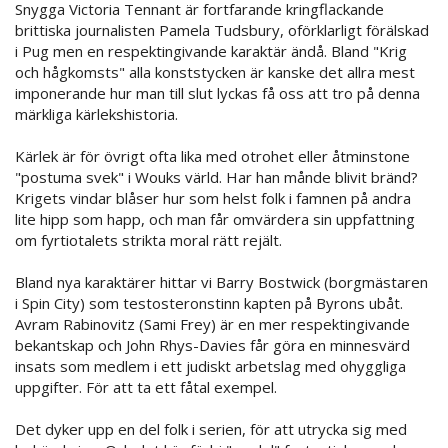
Snygga Victoria Tennant är fortfarande kringflackande
brittiska journalisten Pamela Tudsbury, oförklarligt förälskad
i Pug men en respektingivande karaktär ändå. Bland "Krig
och hågkomsts" alla konststycken är kanske det allra mest
imponerande hur man till slut lyckas få oss att tro på denna
märkliga kärlekshistoria.
Kärlek är för övrigt ofta lika med otrohet eller åtminstone
"postuma svek" i Wouks värld. Har han månde blivit bränd?
Krigets vindar blåser hur som helst folk i famnen på andra
lite hipp som happ, och man får omvärdera sin uppfattning
om fyrtiotalets strikta moral rätt rejält.
Bland nya karaktärer hittar vi Barry Bostwick (borgmästaren
i Spin City) som testosteronstinn kapten på Byrons ubåt.
Avram Rabinovitz (Sami Frey) är en mer respektingivande
bekantskap och John Rhys-Davies får göra en minnesvärd
insats som medlem i ett judiskt arbetslag med ohyggliga
uppgifter. För att ta ett fåtal exempel.
Det dyker upp en del folk i serien, för att utrycka sig med