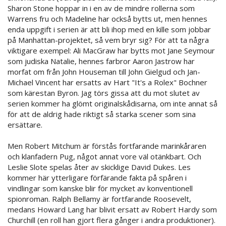
Sharon Stone hoppar in i en av de mindre rollerna som
Warrens fru och Madeline har också bytts ut, men hennes
enda uppgift i serien är att bli ihop med en kille som jobbar
på Manhattan-projektet, så vem bryr sig? För att ta några
viktigare exempel: Ali MacGraw har bytts mot Jane Seymour
som judiska Natalie, hennes farbror Aaron Jastrow har
morfat om från John Houseman till John Gielgud och Jan-
Michael Vincent har ersatts av Hart "It's a Rolex" Bochner
som kärestan Byron. Jag törs gissa att du mot slutet av
serien kommer ha glömt originalskådisarna, om inte annat så
för att de aldrig hade riktigt så starka scener som sina
ersättare.
Men Robert Mitchum är förstås fortfarande marinkåraren
och klanfadern Pug, något annat vore väl otänkbart. Och
Leslie Slote spelas åter av skicklige David Dukes. Les
kommer här ytterligare förfärande fakta på spåren i
vindlingar som kanske blir för mycket av konventionell
spionroman. Ralph Bellamy är fortfarande Roosevelt,
medans Howard Lang har blivit ersatt av Robert Hardy som
Churchill (en roll han gjort flera gånger i andra produktioner).