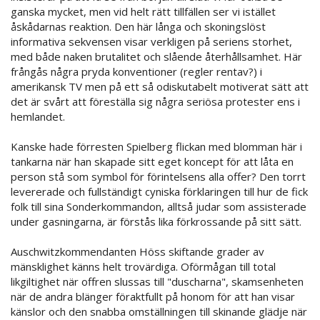
ganska mycket, men vid helt rätt tillfällen ser vi istället
åskådarnas reaktion. Den här långa och skoningslöst
informativa sekvensen visar verkligen på seriens storhet,
med både naken brutalitet och slående återhållsamhet. Här
frångås några pryda konventioner (regler rentav?) i
amerikansk TV men på ett så odiskutabelt motiverat sätt att
det är svårt att föreställa sig några seriösa protester ens i
hemlandet.
Kanske hade förresten Spielberg flickan med blomman här i
tankarna när han skapade sitt eget koncept för att låta en
person stå som symbol för förintelsens alla offer? Den torrt
levererade och fullständigt cyniska förklaringen till hur de fick
folk till sina Sonderkommandon, alltså judar som assisterade
under gasningarna, är förstås lika förkrossande på sitt sätt.
Auschwitzkommendanten Höss skiftande grader av
mänsklighet känns helt trovärdiga. Oförmågan till total
likgiltighet när offren slussas till "duscharna", skamsenheten
när de andra blänger föraktfullt på honom för att han visar
känslor och den snabba omställningen till skinande glädje när