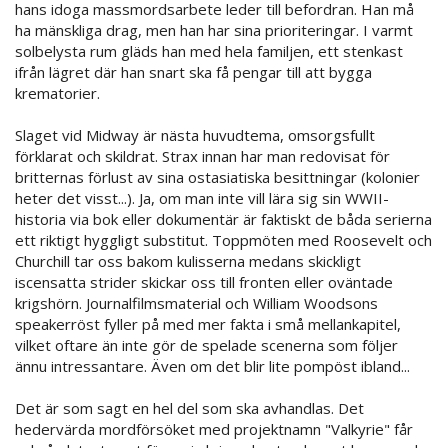
hans idoga massmordsarbete leder till befordran. Han må
ha mänskliga drag, men han har sina prioriteringar. I varmt
solbelysta rum gläds han med hela familjen, ett stenkast
ifrån lägret där han snart ska få pengar till att bygga
krematorier.
Slaget vid Midway är nästa huvudtema, omsorgsfullt
förklarat och skildrat. Strax innan har man redovisat för
britternas förlust av sina ostasiatiska besittningar (kolonier
heter det visst...). Ja, om man inte vill lära sig sin WWII-
historia via bok eller dokumentär är faktiskt de båda serierna
ett riktigt hyggligt substitut. Toppmöten med Roosevelt och
Churchill tar oss bakom kulisserna medans skickligt
iscensatta strider skickar oss till fronten eller oväntade
krigshörn. Journalfilmsmaterial och William Woodsons
speakerröst fyller på med mer fakta i små mellankapitel,
vilket oftare än inte gör de spelade scenerna som följer
ännu intressantare. Även om det blir lite pompöst ibland...
Det är som sagt en hel del som ska avhandlas. Det
hedervärda mordförsöket med projektnamn "Valkyrie" får