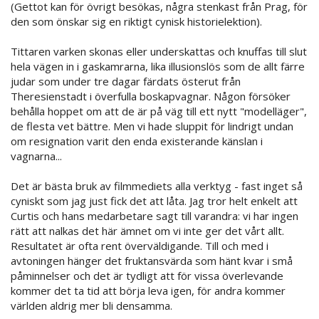
(Gettot kan för övrigt besökas, några stenkast från Prag, för
den som önskar sig en riktigt cynisk historielektion).
Tittaren varken skonas eller underskattas och knuffas till slut
hela vägen in i gaskamrarna, lika illusionslös som de allt färre
judar som under tre dagar färdats österut från
Theresienstadt i överfulla boskapvagnar. Någon försöker
behålla hoppet om att de är på väg till ett nytt "modelläger",
de flesta vet bättre. Men vi hade sluppit för lindrigt undan
om resignation varit den enda existerande känslan i
vagnarna...
Det är bästa bruk av filmmediets alla verktyg - fast inget så
cyniskt som jag just fick det att låta. Jag tror helt enkelt att
Curtis och hans medarbetare sagt till varandra: vi har ingen
rätt att nalkas det här ämnet om vi inte ger det vårt allt.
Resultatet är ofta rent överväldigande. Till och med i
avtoningen hänger det fruktansvärda som hänt kvar i små
påminnelser och det är tydligt att för vissa överlevande
kommer det ta tid att börja leva igen, för andra kommer
världen aldrig mer bli densamma.