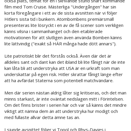
också plats, temat för en i skrivande stund snart kommande
film med Tom Cruise. Mästerliga "Undergången" har sin
korta föregångare i ett av de sista avsnitten när vi följer
Hitlers sista tid i bunkern. Atombombens premiärsmäll
presenteras lite lösryckt i en av de få scener som verkligen
känns vilsna i sammanhanget och den etablerade
motivationen för att slutligen även använda Bomben känns
lite lättvindig ("exakt så HÄR många hade dött annars").
Lite patriotiskt blir det förstås också. Även där det är
alldeles sant och dant kan det ibland bli lite fånigt när de inte
kan låta bli att understryka att USA är en urkraft som man
underskattar på egen risk. Hitler skrattar fånigt länge efter
att ha avfärdat Staterna som potentiell matchvändare.
Men där serien nästan aldrig låter sig kritiseras, och det man
minns starkast, är inte oväntat nedslagen mitt i Förintelsen.
Om det finns brister i serien här och var så känns det mindre
viktigt att nämna dem än att understryka hur modigt och
med fullaste allvar detta ämne tas an.
I sjunde avsnittet följer vi Topol och Rhys-Davies i