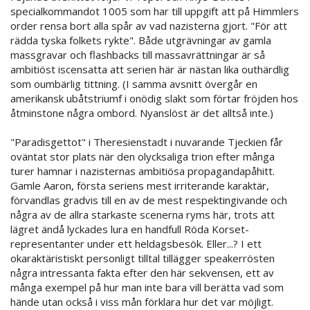
specialkommandot 1005 som har till uppgift att på Himmlers
order rensa bort alla spår av vad nazisterna gjort. "För att
rädda tyska folkets rykte". Både utgrävningar av gamla
massgravar och flashbacks till massavrättningar är så
ambitiöst iscensatta att serien här är nästan lika outhärdlig
som oumbärlig tittning. (I samma avsnitt övergår en
amerikansk ubåtstriumf i onödig slakt som förtar fröjden hos
åtminstone några ombord. Nyanslöst är det alltså inte.)
"Paradisgettot" i Theresienstadt i nuvarande Tjeckien får
oväntat stor plats när den olycksaliga trion efter många
turer hamnar i nazisternas ambitiösa propagandapåhitt.
Gamle Aaron, första seriens mest irriterande karaktär,
förvandlas gradvis till en av de mest respektingivande och
några av de allra starkaste scenerna ryms här, trots att
lägret ändå lyckades lura en handfull Röda Korset-
representanter under ett heldagsbesök. Eller...? I ett
okaraktäristiskt personligt tilltal tillägger speakerrösten
några intressanta fakta efter den här sekvensen, ett av
många exempel på hur man inte bara vill berätta vad som
hände utan också i viss mån förklara hur det var möjligt.