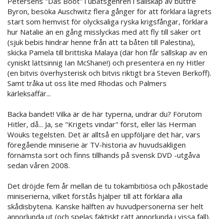
Petersens "Das Boot" i ubåtsgenren i sällskap av buttre
Byron, besöka Auschwitz flera gånger för att förklara lägrets
start som hemvist för olycksaliga ryska krigsfångar, förklara
hur Natalie än en gång misslyckas med att fly till säker ort
(sjuk bebis hindrar henne från att ta båten till Palestina),
skicka Pamela till brittiska Malaya (där hon får sällskap av en
cyniskt lättsinnig Ian McShane!) och presentera en ny Hitler
(en bitvis överhysterisk och bitvis riktigt bra Steven Berkoff).
Samt tråka ut oss lite med Rhodas och Palmers
kärleksaffär...
Backa bandet! Vilka är de här typerna, undrar du? Förutom
Hitler, då... Ja, se "Krigets vindar" först, eller läs Herman
Wouks tegelsten. Det är alltså en uppföljare det här, vars
föregående miniserie är TV-historia av huvudsakligen
förnämsta sort och finns tillhands på svensk DVD -utgåva
sedan våren 2008.
Det dröjde fem år mellan de tu tokambitiösa och påkostade
miniserierna, vilket förstås hjälper till att förklara alla
skådisbytena. Kanske hälften av huvudpersonerna ser helt
annorlunda ut (och spelas faktiskt rätt annorlunda i vissa fall).