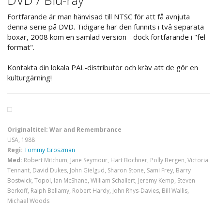
Fortfarande är man hänvisad till NTSC för att få avnjuta
denna serie på DVD. Tidigare har den funnits i två separata
boxar, 2008 kom en samlad version - dock fortfarande i "fel
format".
Kontakta din lokala PAL-distributör och kräv att de gör en
kulturgärning!
Originaltitel: War and Remembrance
USA, 1988
Regi:
Tommy Groszman
Med:
Robert Mitchum, Jane Seymour, Hart Bochner, Polly Bergen, Victoria
Tennant, David Dukes, John Gielgud, Sharon Stone, Sami Frey, Barry
Bostwick, Topol, Ian McShane, William Schallert, Jeremy Kemp, Steven
Berkoff, Ralph Bellamy, Robert Hardy, John Rhys-Davies, Bill Wallis,
Michael Woods