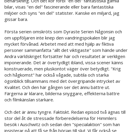
behärskning. Och det kör förbi "en del" fantastiska gamla
bilar, visas "en del" fascinerande eller bara fantastiska
miljöer och syns "en del" statister. Kanske en miljard, jag
gissar bara.
Första serien omskröts som Dyraste Serien Någonsin och
om uppföljaren inte knep den vandringspokalen blir jag
mycket förvånad. Arbetet med att med hjälp av fiktiva
personer sammanfatta "allt det viktigaste" som hände under
Andra världskriget fortsätter här och resultatet är verkligen
imponerande. Det är övertydligt ibland, vissa scener känns
konstruerade, men pluskontot väger över betydligt. "Krig
och hågkomst" har också vågade, subtila och starka
ögonblick tillsammans med det övergripande intrycket av
Kvalitet. Och den här gången ser det ännu bättre ut.
Färgerna är klarare, bilderna snyggare, effekterna bättre
och filmkänslan starkare.
Och det är ännu tyngre. Faktiskt. Redan episod två ägnas till
stor del åt de stressade förberedelserna för Himmlers
besök i Auschwitz och sedan den "specialaktion" som han
insisterar på att få se från början till slut. Vi får också se