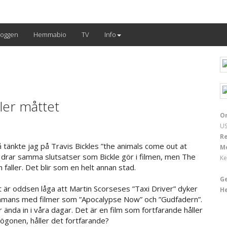
loggen
Hemmabio
TV
Info
ler måttet
Or
US
Re
å tänkte jag på Travis Bickles ”the animals come out at
M
g drar samma slutsatser som Bickle gör i filmen, men The
Ke
faller. Det blir som en helt annan stad.
G
 är oddsen låga att Martin Scorseses ”Taxi Driver” dyker
H
sammans med filmer som ”Apocalypse Now” och ”Gudfadern”.
r ända in i våra dagar. Det är en film som fortfarande håller
sögonen, håller det fortfarande?