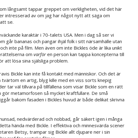
, som långsamt tappar greppet om verkligheten, vid det här
er intresserad av om jag har något nytt att säga om
att se.
äckande karaktär i 70-talets USA. Men i dag så ser vi
som går bananas och pangar ihjäl folk i sitt närsamhälle utan
ch inte på film. Men även om inte Bickles öde är lika unikt
berättelserna om
varför
en person kan tappa koncepterna till
 att lösa sina själsliga problem.
ravis Bickle kan inte få kontakt med människor. Och det är
 tvärtom en artig, blyg kille med en viss sorts knepig
 tar väl tillvara på tillfällena som visar Bickle som en rätt
 och gör metamorfosen så mycket kraftfullare. De små
ggår bakom fasaden i Bickles huvud är både delikat skrivna
li hunsad, nedvärderad och nobbad, går säkert igen i många
e detta hända med Bickle. I effektiva och minnesvärda scener
aren Betsy, trampar sig Bickle allt djupare ner i sin