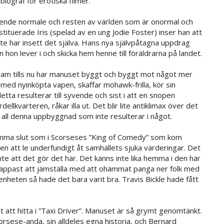
ograf för erotiska filmer.
 den ende normale och resten av världen som är onormal och
tituerade Iris (spelad av en ung Jodie Foster) inser han att
te har insett det själva. Hans nya självpåtagna uppdrag
n hon lever i och skicka hem henne till föräldrarna på landet.
 fram tills nu har manuset byggt och byggt mot något mer
med nyinköpta vapen, skaffar mohawk-frilla, kör sin
detta resulterar till syvende och sist i att en snopen
ellkvarteren, råkar illa ut. Det blir lite antiklimax över det
r all denna uppbyggnad som inte resulterar i något.
p samma slut som i Scorseses ”King of Comedy” som kom
å en att le underfundigt åt samhällets sjuka värderingar. Det
te att det gör det här. Det känns inte lika hemma i den här
knappast att jämställa med att ohämmat panga ner folk med
nheten så hade det bara varit bra. Travis Bickle hade fått
t att hitta i ”Taxi Driver”. Manuset är så grymt genomtänkt.
orsese-anda, sin alldeles egna historia, och Bernard