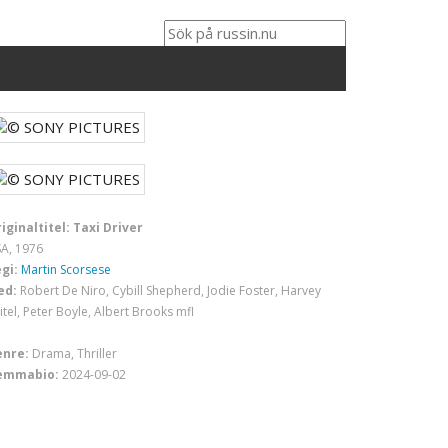
iginaltitel: Taxi Driver
A, 1976
gi:
Martin Scorsese
ed:
Robert De Niro, Cybill Shepherd, Jodie Foster, Harvey
itel, Peter Boyle, Albert Brooks mfl
enre:
Drama, Thriller
emmabio:
2024-09-02