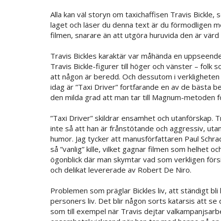
Alla kan väl storyn om taxichaffisen Travis Bickle
laget och läser du denna text är du förmodligen m
filmen, snarare än att utgöra huruvida den är värd 
Travis Bickles karaktär var måhända en uppseendev
Travis Bickle-figurer till höger och vänster – folk 
att någon är beredd. Och dessutom i verkligheten o
idag är ”Taxi Driver” fortfarande en av de bästa 
den milda grad att man tar till Magnum-metoden för
”Taxi Driver” skildrar ensamhet och utanförskap. T
inte så att han är frånstötande och aggressiv, utan
humor. Jag tycker att manusförfattaren Paul Schrader
så ”vanlig” kille, vilket gagnar filmen som helhet
ögonblick där man skymtar vad som verkligen försi
och delikat levererade av Robert De Niro.
Problemen som präglar Bickles liv, att ständigt b
personers liv. Det blir någon sorts katarsis att s
som till exempel när Travis dejtar valkampanjsarbet