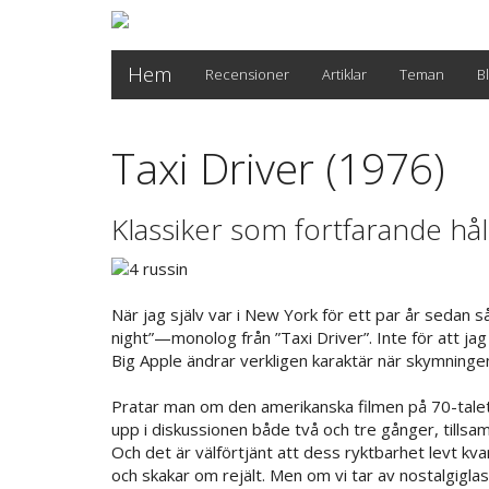
Hem
Recensioner
Artiklar
Teman
B
Taxi Driver (1976)
Klassiker som fortfarande hål
När jag själv var i New York för ett par år sedan s
night”—monolog från ”Taxi Driver”. Inte för att ja
Big Apple ändrar verkligen karaktär när skymningen 
Pratar man om den amerikanska filmen på 70-talet
upp i diskussionen både två och tre gånger, till
Och det är välförtjänt att dess ryktbarhet levt kva
och skakar om rejält. Men om vi tar av nostalgigla