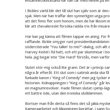
ensamhetskvicksand när han tar med henne på en bi
I Bickles värld blir det till slut han själv som är
sjuk. Men när han träffar den synnerligen unga pros
att det finns fler som honom, men de har liksom in
blir att chevalereskt försöka rädda Iris från misäre
Här kan jag känna att filmen tappar en aning. För
rafflande. Bickle smyger runt presidentkandidaten 
söderciterade ”You talkin’ to me?”-dialog, och allt 
Harvey Keitel i ful hatt, och ett par skummisar i bord
hela. Jag begär inte ”Die Hard” förstås, men varfö
Slutet stör mig också lite grann. Det är i princi
några år efteråt. Ett slut som i satirisk anda ska f
funkade kanon i ”King of Comedy” men jag tycker in
historien. Kidnappningen i ”King of Comedy” går 
en magnumrevolver. Hade filmen slutat i pimp-läge
ett bättre öde, utan den ironiska slutklämmen.
Bortser man från detta så finns det så jäkla mycke
Kameraarbetet och klippningen berättar, i sann Sc