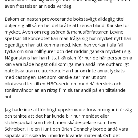
även frestelser är Neds vardag.
Bakom en nästan provocerande bokstavligt alldaglig titel
döljer sig alltså en hel del bråte att rensa bland. Kanske för
mycket. Även om regissören & manusförfattaren Levine
spetsar till konceptet kan man fråga sig hur mycket nytt han
egentligen har att komma med. Men, han verkar i alla fall
tycka om sina rollfigurer och det räddar ganska mycket i sig.
Någonstans har han hittat känslan för hur de här personerna
kan vara både högst ofullkomliga men ändå inte outhärdligt
patetiska utan relaterbara. Han har om inte annat lyckats
med castingen. Det som kanske ser mer ut som
pilotavsnittet till en HBO-serie om medelålderskris och
tonårsvåndor än en riktig film slutar ändå på en tilltalande
not.
Jag hade inte alltför högt uppskruvade förväntningar i förväg
och tänkte att det här kunde blir hur menlöst eller
klichéspäckat som helst, men skådespelare som Liev
Schreiber, Helen Hunt och Brian Dennehy borde ändå vara
kapabla att skaka liv i mindre lovande material. Och det