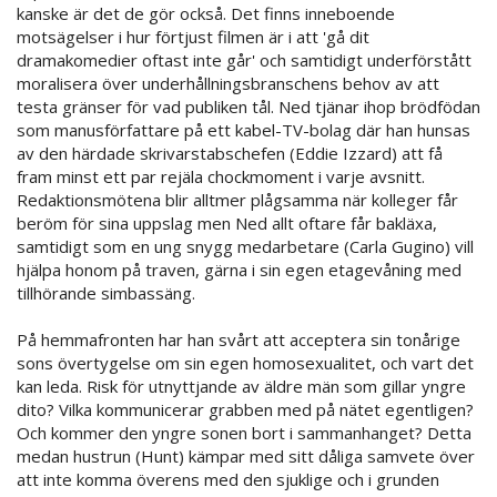
kanske är det de gör också. Det finns inneboende
motsägelser i hur förtjust filmen är i att 'gå dit
dramakomedier oftast inte går' och samtidigt underförstått
moralisera över underhållningsbranschens behov av att
testa gränser för vad publiken tål. Ned tjänar ihop brödfödan
som manusförfattare på ett kabel-TV-bolag där han hunsas
av den härdade skrivarstabschefen (Eddie Izzard) att få
fram minst ett par rejäla chockmoment i varje avsnitt.
Redaktionsmötena blir alltmer plågsamma när kolleger får
beröm för sina uppslag men Ned allt oftare får bakläxa,
samtidigt som en ung snygg medarbetare (Carla Gugino) vill
hjälpa honom på traven, gärna i sin egen etagevåning med
tillhörande simbassäng.
På hemmafronten har han svårt att acceptera sin tonårige
sons övertygelse om sin egen homosexualitet, och vart det
kan leda. Risk för utnyttjande av äldre män som gillar yngre
dito? Vilka kommunicerar grabben med på nätet egentligen?
Och kommer den yngre sonen bort i sammanhanget? Detta
medan hustrun (Hunt) kämpar med sitt dåliga samvete över
att inte komma överens med den sjuklige och i grunden