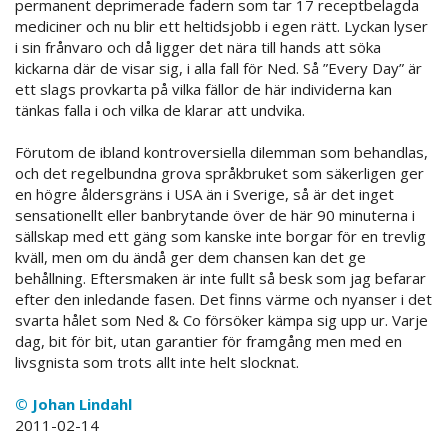
permanent deprimerade fadern som tar 17 receptbelagda
mediciner och nu blir ett heltidsjobb i egen rätt. Lyckan lyser
i sin frånvaro och då ligger det nära till hands att söka
kickarna där de visar sig, i alla fall för Ned. Så ”Every Day” är
ett slags provkarta på vilka fällor de här individerna kan
tänkas falla i och vilka de klarar att undvika.
Förutom de ibland kontroversiella dilemman som behandlas,
och det regelbundna grova språkbruket som säkerligen ger
en högre åldersgräns i USA än i Sverige, så är det inget
sensationellt eller banbrytande över de här 90 minuterna i
sällskap med ett gäng som kanske inte borgar för en trevlig
kväll, men om du ändå ger dem chansen kan det ge
behållning. Eftersmaken är inte fullt så besk som jag befarar
efter den inledande fasen. Det finns värme och nyanser i det
svarta hålet som Ned & Co försöker kämpa sig upp ur. Varje
dag, bit för bit, utan garantier för framgång men med en
livsgnista som trots allt inte helt slocknat.
© Johan Lindahl
2011-02-14