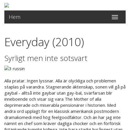
Hem
Toggle
navigati
Everyday (2010)
Syrligt men inte sotsvart
Alla pratar. Ingen lyssnar. Alla är olyckliga och problemen
staplas på varandra. Stagnerande äktenskap, sonen vill gå på
gaybal - alltså inte gaybar utan gay-bal, svärfarsan blir
inneboende och visar sig vara The Mother of alla
deprimerade och miserabla pensionärer i historien. Med
andra ord upplagt för en klassisk amerikansk postmodern
dramakomedi med hög feelgoodfaktor. Och än har jag inte
nämnt en chef som kräver dagliga chocker och en förförisk
fritänkande kvinnlig kollega. Inte bara stadig livsångest utan