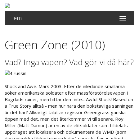
Hem
Toggle
navigati
Green Zone (2010)
Vad? Inga vapen? Vad gör vi då här?
Shock and Awe. Mars 2003. Efter de inledande smällarna
söker amerikanska soldater efter massförstörelsevapen i
Bagdads ruiner, men hittar dem inte... Awful Shock! Based on
a True Story alltså - men hur nära den bokstavliga sanningen
är det här? Allvarligt talat är regissör Greengrass ganska
öppen med det, men det återkommer vi till senare. Roy
Miller (Matt Damon) är en av de elitsoldater som tilldelats
uppdraget att lokalisera och dokumentera de WMD (som
den engelska förkortningen lyder) som ska finnas gömda,