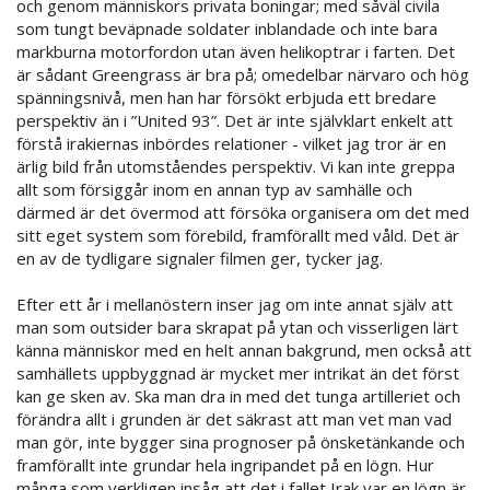
och genom människors privata boningar; med såväl civila
som tungt beväpnade soldater inblandade och inte bara
markburna motorfordon utan även helikoptrar i farten. Det
är sådant Greengrass är bra på; omedelbar närvaro och hög
spänningsnivå, men han har försökt erbjuda ett bredare
perspektiv än i ”United 93”. Det är inte självklart enkelt att
förstå irakiernas inbördes relationer - vilket jag tror är en
ärlig bild från utomståendes perspektiv. Vi kan inte greppa
allt som försiggår inom en annan typ av samhälle och
därmed är det övermod att försöka organisera om det med
sitt eget system som förebild, framförallt med våld. Det är
en av de tydligare signaler filmen ger, tycker jag.
Efter ett år i mellanöstern inser jag om inte annat själv att
man som outsider bara skrapat på ytan och visserligen lärt
känna människor med en helt annan bakgrund, men också att
samhällets uppbyggnad är mycket mer intrikat än det först
kan ge sken av. Ska man dra in med det tunga artilleriet och
förändra allt i grunden är det säkrast att man vet man vad
man gör, inte bygger sina prognoser på önsketänkande och
framförallt inte grundar hela ingripandet på en lögn. Hur
många som verkligen insåg att det i fallet Irak var en lögn är