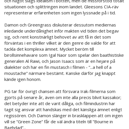
och något slags idealism i botten, men de missförstod totalt
situationen och splittringen inom landet. Gleesons CIA-räv
representerar erfarenheten som ingen lyssnade på i tid.
Damon och Greengrass diskuterar dessutom mediernas
inledande underdånighet inför makten vid tiden det begav
sig, och rent konstnärligt behovet av att få in det som
förväntas i en thriller vilket är den genre de valde för att
tackla det komplexa ämnet. Mycket beröm till
birollsinnehavare som Igal Naor som spelar den baathistiske
generalen Al Rawi, och Jason Isaacs som är en hejare på
dialekter och har en fin mustasch i filmen - ”...a hell of a
moustache” närmare bestämt. Kanske därför jag knappt
kände igen honom.
PG tar för övrigt chansen att försvara Irak-filmerna som
gjorts på senare år, även om inte alla precis blivit kassakor;
det betyder inte att de varit dåliga, och filmindustrin har
tagit sig ansvar att handskas med det känsliga ämnet enligt
regissören. Och Damon slänger in brasklappen att om ingen
vill se ”Green Zone” får de väl ändra titeln till ”Bourne in
Baghdad”...