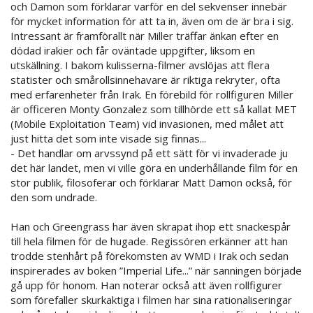
och Damon som förklarar varför en del sekvenser innebär
för mycket information för att ta in, även om de är bra i sig.
Intressant är framförallt när Miller träffar änkan efter en
dödad irakier och får oväntade uppgifter, liksom en
utskällning. I bakom kulisserna-filmer avslöjas att flera
statister och smårollsinnehavare är riktiga rekryter, ofta
med erfarenheter från Irak. En förebild för rollfiguren Miller
är officeren Monty Gonzalez som tillhörde ett så kallat MET
(Mobile Exploitation Team) vid invasionen, med målet att
just hitta det som inte visade sig finnas...
- Det handlar om arvssynd på ett sätt för vi invaderade ju
det här landet, men vi ville göra en underhållande film för en
stor publik, filosoferar och förklarar Matt Damon också, för
den som undrade.
Han och Greengrass har även skrapat ihop ett snackespår
till hela filmen för de hugade. Regissören erkänner att han
trodde stenhårt på förekomsten av WMD i Irak och sedan
inspirerades av boken ”Imperial Life...” när sanningen började
gå upp för honom. Han noterar också att även rollfigurer
som förefaller skurkaktiga i filmen har sina rationaliseringar