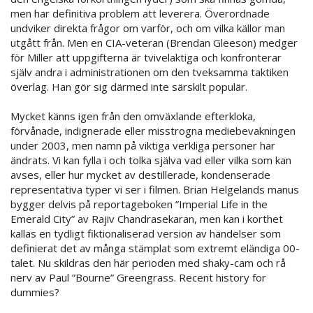
men har definitiva problem att leverera. Överordnade
undviker direkta frågor om varför, och om vilka källor man
utgått från. Men en CIA-veteran (Brendan Gleeson) medger
för Miller att uppgifterna är tvivelaktiga och konfronterar
själv andra i administrationen om den tveksamma taktiken
överlag. Han gör sig därmed inte särskilt populär.
Mycket känns igen från den omväxlande efterkloka,
förvånade, indignerade eller misstrogna mediebevakningen
under 2003, men namn på viktiga verkliga personer har
ändrats. Vi kan fylla i och tolka själva vad eller vilka som kan
avses, eller hur mycket av destillerade, kondenserade
representativa typer vi ser i filmen. Brian Helgelands manus
bygger delvis på reportageboken ”Imperial Life in the
Emerald City” av Rajiv Chandrasekaran, men kan i korthet
kallas en tydligt fiktionaliserad version av händelser som
definierat det av många stämplat som extremt eländiga 00-
talet. Nu skildras den här perioden med shaky-cam och rå
nerv av Paul ”Bourne” Greengrass. Recent history for
dummies?