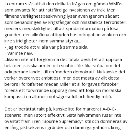
I centrum står alltså den delikata frågan om gömda WMDs
som använts för att rättfärdiga invasionen av Irak. Men i
filmens verklighetsbeskrivning lyser även igenom sådant
som behandlingen av krigsfångar och misstänkta terrorister,
mediers medskyldighet till att sprida information på lösa
grunder, den allmänna attityden hos ockupationsmakten och
inre stridigheter inom samma styrka...
- Jag trodde att vi alla var på samma sida.
- Var inte naiv.
...liksom inte att förglömma det fatala beslutet att upplösa
hela den irakiska armén och snabbt försöka stöpa om det
ockuperade landet till en 'modern demokrati'. Nu kanske det
verkar överdrivet ambitiöst, men det mesta av allt detta
berörs i förbifarten medan Miller et al förgäves försöker
förena ett förvirrande uppdrag med att följa sin moraliska
kompass i en alltmer motsägelsefull och fientlig miljö.
Det är berättat rakt på, kanske lite för markerat A-B-C-
scenario, men i stort effektivt. Sista halvtimmen rusar inte
oväntat fram i ren ”Bourne Supremacy”-stil och domineras av
en lång jaktsekvens i gränder och dammiga gathörn, kring