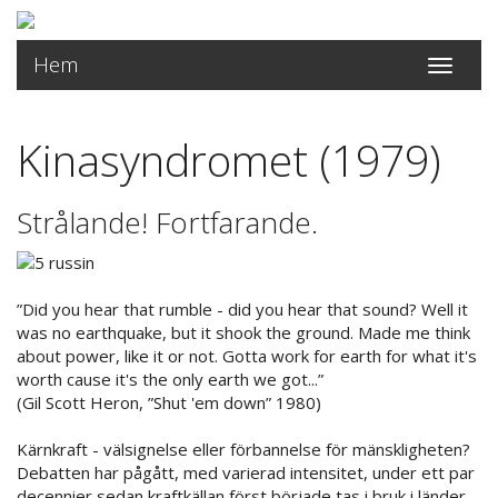
Hem
Toggle
navigati
Kinasyndromet (1979)
Strålande! Fortfarande.
”Did you hear that rumble - did you hear that sound? Well it
was no earthquake, but it shook the ground. Made me think
about power, like it or not. Gotta work for earth for what it's
worth cause it's the only earth we got...”
(Gil Scott Heron, ”Shut 'em down” 1980)
Kärnkraft - välsignelse eller förbannelse för mänskligheten?
Debatten har pågått, med varierad intensitet, under ett par
decennier sedan kraftkällan först började tas i bruk i länder