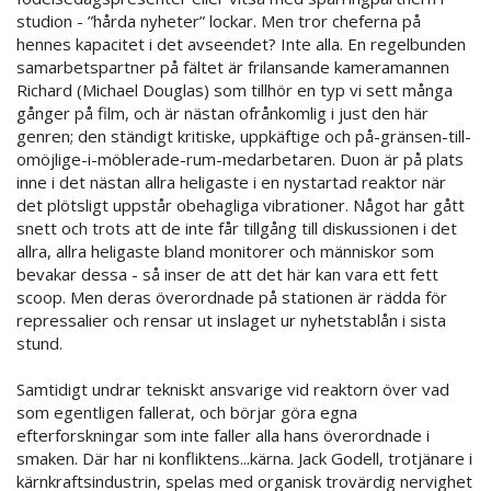
studion - ”hårda nyheter” lockar. Men tror cheferna på
hennes kapacitet i det avseendet? Inte alla. En regelbunden
samarbetspartner på fältet är frilansande kameramannen
Richard (Michael Douglas) som tillhör en typ vi sett många
gånger på film, och är nästan ofrånkomlig i just den här
genren; den ständigt kritiske, uppkäftige och på-gränsen-till-
omöjlige-i-möblerade-rum-medarbetaren. Duon är på plats
inne i det nästan allra heligaste i en nystartad reaktor när
det plötsligt uppstår obehagliga vibrationer. Något har gått
snett och trots att de inte får tillgång till diskussionen i det
allra, allra heligaste bland monitorer och människor som
bevakar dessa - så inser de att det här kan vara ett fett
scoop. Men deras överordnade på stationen är rädda för
repressalier och rensar ut inslaget ur nyhetstablån i sista
stund.
Samtidigt undrar tekniskt ansvarige vid reaktorn över vad
som egentligen fallerat, och börjar göra egna
efterforskningar som inte faller alla hans överordnade i
smaken. Där har ni konfliktens...kärna. Jack Godell, trotjänare i
kärnkraftsindustrin, spelas med organisk trovärdig nervighet