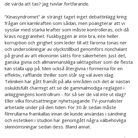
de värda att tas? Jag tvivlar fortfarande.
”Kinasyndromet” är strängt taget inget debattinlägg kring
frågan om kärnkraften som sådan, men poängterar att vi
sysslar med starka krafter som måste kontrolleras, och då
krävs noggrannhet. Fuskbyggen är inte bra, inte heller
korruption och girighet som leder till att farorna tonas ner
och undersökningar av olyckstillbud genomförs nonchalant
på grund av att ekonomin sätts före säkerheten. Just det,
ganska givna och allmänmänskliga iakttagelser som de flesta
kan ställa upp på. Men också återgivna i formerna för en
effektiv, rafflande thriller som står sig väl även idag.
Tekniken har gått framåt på alla områden och det är nästan
oskuldsfullt charmigt att se de gammalmodiga reglagen i
anläggningens kontrollrum - för så ser de väl inte ut idag?
Eller vilka förutsättningar nyhetsjagande TV-journalister
arbetade under på den tiden. För 30 år sedan måste
filmrullarna framkallas innan de kunde användas i sändning
och estetiken i studion har genomgått några välbehövliga
skinnömsningar sedan dess. Bland annat.