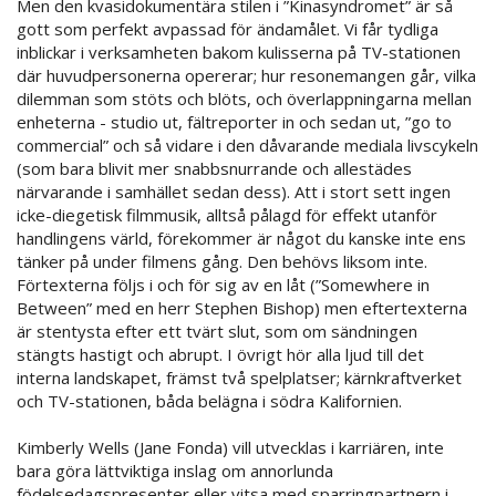
Men den kvasidokumentära stilen i ”Kinasyndromet” är så
gott som perfekt avpassad för ändamålet. Vi får tydliga
inblickar i verksamheten bakom kulisserna på TV-stationen
där huvudpersonerna opererar; hur resonemangen går, vilka
dilemman som stöts och blöts, och överlappningarna mellan
enheterna - studio ut, fältreporter in och sedan ut, ”go to
commercial” och så vidare i den dåvarande mediala livscykeln
(som bara blivit mer snabbsnurrande och allestädes
närvarande i samhället sedan dess). Att i stort sett ingen
icke-diegetisk filmmusik, alltså pålagd för effekt utanför
handlingens värld, förekommer är något du kanske inte ens
tänker på under filmens gång. Den behövs liksom inte.
Förtexterna följs i och för sig av en låt (”Somewhere in
Between” med en herr Stephen Bishop) men eftertexterna
är stentysta efter ett tvärt slut, som om sändningen
stängts hastigt och abrupt. I övrigt hör alla ljud till det
interna landskapet, främst två spelplatser; kärnkraftverket
och TV-stationen, båda belägna i södra Kalifornien.
Kimberly Wells (Jane Fonda) vill utvecklas i karriären, inte
bara göra lättviktiga inslag om annorlunda
födelsedagspresenter eller vitsa med sparringpartnern i