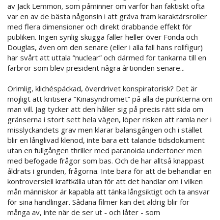
av Jack Lemmon, som påminner om varför han faktiskt ofta
var en av de bästa någonsin i att gräva fram karaktärsroller
med flera dimensioner och direkt drabbande effekt för
publiken. Ingen synlig skugga faller heller över Fonda och
Douglas, även om den senare (eller i alla fall hans rollfigur)
har svårt att uttala ”nuclear” och därmed för tankarna till en
farbror som blev president några årtionden senare...
Orimlig, klichéspäckad, överdrivet konspiratorisk? Det är
möjligt att kritisera ”Kinasyndromet” på alla de punkterna om
man vill. Jag tycker att den håller sig på precis rätt sida om
gränserna i stort sett hela vägen, löper risken att ramla ner i
misslyckandets grav men klarar balansgången och i stället
blir en långlivad klenod, inte bara ett talande tidsdokument
utan en fullgången thriller med paranoida undertoner men
med befogade frågor som bas. Och de har alltså knappast
åldrats i grunden, frågorna. Inte bara för att de behandlar en
kontroversiell kraftkälla utan för att det handlar om i vilken
mån människor är kapabla att tänka långsiktigt och ta ansvar
för sina handlingar. Sådana filmer kan det aldrig blir för
många av, inte när de ser ut - och låter - som