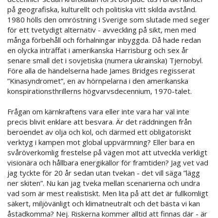
på geografiska, kulturellt och politiska vitt skilda avstånd.
1980 hölls den omröstning i Sverige som slutade med seger
för ett tvetydigt alternativ - avveckling på sikt, men med
många förbehåll och förhalningar inbyggda. Då hade redan
en olycka inträffat i amerikanska Harrisburg och sex år
senare small det i sovjetiska (numera ukrainska) Tjernobyl.
Före alla de händelserna hade James Bridges regisserat
”Kinasyndromet”, en av hörnpelarna i den amerikanska
konspirationsthrillerns högvarvsdecennium, 1970-talet.
Frågan om kärnkraftens vara eller inte vara har väl inte
precis blivit enklare att besvara. Är det räddningen från
beroendet av olja och kol, och därmed ett obligatoriskt
verktyg i kampen mot global uppvärmning? Eller bara en
svåröverkomlig frestelse på vägen mot att utveckla verkligt
visionära och hållbara energikällor för framtiden? Jag vet vad
jag tyckte för 20 år sedan utan tvekan - det vill säga ”lägg
ner skiten”. Nu kan jag tveka mellan scenarierna och undra
vad som är mest realistiskt. Men lita på att det är fullkomligt
säkert, miljövänligt och klimatneutralt och det bästa vi kan
åstadkomma? Nej. Riskerna kommer alltid att finnas där - är