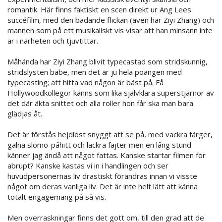
romantik. Här finns faktiskt en scen direkt ur Ang Lees
succéfilm, med den badande flickan (även här Ziyi Zhang) och
mannen som på ett musikaliskt vis visar att han minsann inte
är i närheten och tjuvtittar.
Måhända har Ziyi Zhang blivit typecastad som stridskunnig,
stridslysten babe, men det är ju hela poängen med
typecasting; att hitta vad någon är bäst på. Få
Hollywoodkollegor känns som lika självklara superstjärnor av
det där äkta snittet och alla roller hon får ska man bara
glädjas åt.
Det är förstås hejdlöst snyggt att se på, med vackra färger,
galna slomo-påhitt och läckra fajter men en lång stund
känner jag ändå att något fattas. Kanske startar filmen för
abrupt? Kanske kastas vi in i handlingen och ser
huvudpersonernas liv drastiskt förändras innan vi visste
något om deras vanliga liv. Det är inte helt lätt att känna
totalt engagemang på så vis.
Men överraskningar finns det gott om, till den grad att de