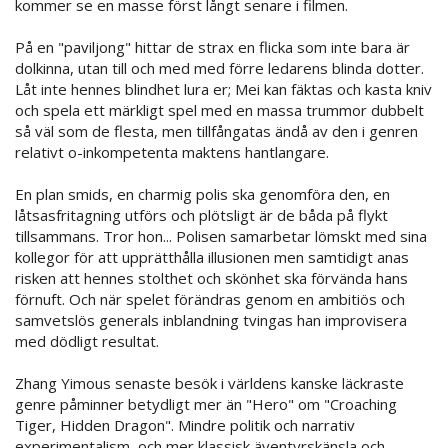
kommer se en masse först långt senare i filmen.
På en "paviljong" hittar de strax en flicka som inte bara är
dolkinna, utan till och med med förre ledarens blinda dotter.
Låt inte hennes blindhet lura er; Mei kan fäktas och kasta kniv
och spela ett märkligt spel med en massa trummor dubbelt
så väl som de flesta, men tillfångatas ändå av den i genren
relativt o-inkompetenta maktens hantlangare.
En plan smids, en charmig polis ska genomföra den, en
låtsasfritagning utförs och plötsligt är de båda på flykt
tillsammans. Tror hon... Polisen samarbetar lömskt med sina
kollegor för att upprätthålla illusionen men samtidigt anas
risken att hennes stolthet och skönhet ska förvända hans
förnuft. Och när spelet förändras genom en ambitiös och
samvetslös generals inblandning tvingas han improvisera
med dödligt resultat.
Zhang Yimous senaste besök i världens kanske läckraste
genre påminner betydligt mer än "Hero" om "Croaching
Tiger, Hidden Dragon". Mindre politik och narrativ
experimentalism, och mer klassisk äventyrskänsla och