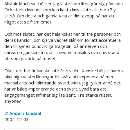
Alistair MacLean-böcker jag läste som liten gör sig påminda.
Och starka kvinnor som kan kasta kniv - inte alls bara Ziyi,
alltså. Om detta och gamla Kina är din tekopp så har du
något att se fram emot.
Och mot slutet, när det hela kokat ner till tre personer och
deras känslor, och själva vädret slår om för att accentuera
den till synes oundvikliga tragedin, då är nerven och
närvaron ganska så total - med en makalös och unik stand-
off som grädde på moset.
Okej, det här är kanske inte årets film. Kanske börjar även vi
okunniga västerlänningar bli svåra att imponera på med
martial arts och blixtrande svärd. Men, jag tycker ändå det
här är både imponerande och sevärt. Synd bara att
engagemanget infinner sig lite sent. Tre starka russin,
anyone?
© Anders Lindahl
2004-12-03