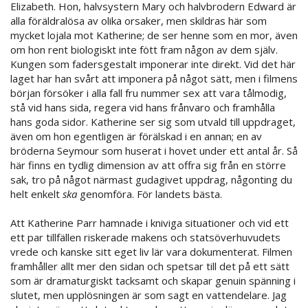
Elizabeth. Hon, halvsystern Mary och halvbrodern Edward är
alla föräldralösa av olika orsaker, men skildras här som
mycket lojala mot Katherine; de ser henne som en mor, även
om hon rent biologiskt inte fött fram någon av dem själv.
Kungen som fadersgestalt imponerar inte direkt. Vid det här
laget har han svårt att imponera på något sätt, men i filmens
början försöker i alla fall fru nummer sex att vara tålmodig,
stå vid hans sida, regera vid hans frånvaro och framhålla
hans goda sidor. Katherine ser sig som utvald till uppdraget,
även om hon egentligen är förälskad i en annan; en av
bröderna Seymour som huserat i hovet under ett antal år. Så
här finns en tydlig dimension av att offra sig från en större
sak, tro på något närmast gudagivet uppdrag, någonting du
helt enkelt
ska
genomföra. För landets bästa.
Att Katherine Parr hamnade i kniviga situationer och vid ett
ett par tillfällen riskerade makens och statsöverhuvudets
vrede och kanske sitt eget liv lär vara dokumenterat. Filmen
framhåller allt mer den sidan och spetsar till det på ett sätt
som är dramaturgiskt tacksamt och skapar genuin spänning i
slutet, men upplösningen är som sagt en vattendelare. Jag