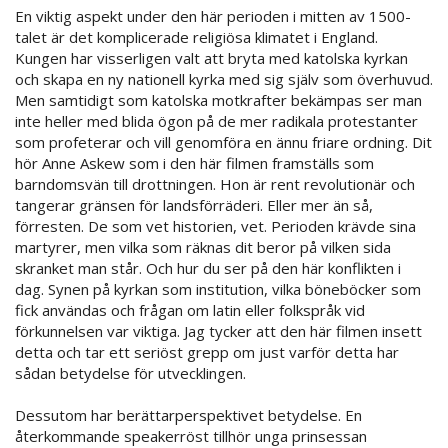
En viktig aspekt under den här perioden i mitten av 1500-
talet är det komplicerade religiösa klimatet i England.
Kungen har visserligen valt att bryta med katolska kyrkan
och skapa en ny nationell kyrka med sig själv som överhuvud.
Men samtidigt som katolska motkrafter bekämpas ser man
inte heller med blida ögon på de mer radikala protestanter
som profeterar och vill genomföra en ännu friare ordning. Dit
hör Anne Askew som i den här filmen framställs som
barndomsvän till drottningen. Hon är rent revolutionär och
tangerar gränsen för landsförräderi. Eller mer än så,
förresten. De som vet historien, vet. Perioden krävde sina
martyrer, men vilka som räknas dit beror på vilken sida
skranket man står. Och hur du ser på den här konflikten i
dag. Synen på kyrkan som institution, vilka böneböcker som
fick användas och frågan om latin eller folkspråk vid
förkunnelsen var viktiga. Jag tycker att den här filmen insett
detta och tar ett seriöst grepp om just varför detta har
sådan betydelse för utvecklingen.
Dessutom har berättarperspektivet betydelse. En
återkommande speakerröst tillhör unga prinsessan