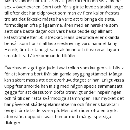
Alicia Vikander har fått äran att porträttera den sista av de
sex – överlevaren. Som i och för sig inte levde särskilt länge
till efter det här eldprovet som man av flera källor frestas
tro att det faktiskt måste ha varit; att tillbringa de sista,
förmodligen ofta plågsamma, åren med en härskare som
sett sina bästa dagar och vars hälsa tedde sig allmänt
katastrofal efter 50-strecket. Hans berömda eller ökända
bensår som hör till all historieskrivning värd namnet kring
Henrik, är ett ständigt samtalsämne och illustreras lagom
smakfullt vid återkommande tillfällen.
Överhuvudtaget gör Jude Law i rollen som kungen sitt bästa
för att komma bort från sin gamla snyggingstämpel. Många
kan säkert missa att det överhuvudtaget är han. Enligt vissa
uppgifter smorde han in sig med någon specialsammansatt
gegga för att dessutom dofta otrevligt under inspelningen
och få till den rätta svårmodiga stämningen. Hur mycket det
har påverkat skådespelarinsatserna och filmens karaktär i
övrigt får de lärde svara på. Men det råder ofta en tryckt
atmosfär, doppad i svart humor med många spetsiga
dialoger.