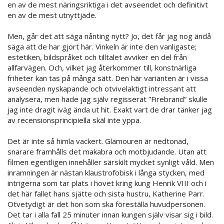
en av de mest näringsriktiga i det avseendet och definitivt
en av de mest utnyttjade.
Men, går det att säga nånting nytt? Jo, det får jag nog ändå
säga att de har gjort här. Vinkeln är inte den vanligaste;
estetiken, bildspråket och tilltalet avviker en del från
allfarvägen. Och, vilket jag återkommer till, konstnärliga
friheter kan tas på många sätt. Den här varianten är i vissa
avseenden nyskapande och otvivelaktigt intressant att
analysera, men hade jag själv regisserat ”Firebrand” skulle
jag inte dragit iväg ända ut hit. Exakt vart de drar tänker jag
av recensionsprincipiella skäl inte yppa.
Det är inte så himla vackert. Glamouren är nedtonad,
snarare framhålls det makabra och motbjudande. Utan att
filmen egentligen innehåller särskilt mycket synligt våld. Men
inramningen är nästan klaustrofobisk i långa stycken, med
intrigerna som tar plats i hovet kring kung Henrik VIII och i
det här fallet hans sjätte och sista hustru, Katherine Parr.
Otvetydigt är det hon som ska föreställa huvudpersonen.
Det tar i alla fall 25 minuter innan kungen själv visar sig i bild.