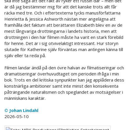
ska inte säga att det rakt av ryker ett russin där – men det
är då jag bestämmer mig för att det kanske trots allt får
räcka med tre. Och i eftertexterna tycks manusförfattarna
Henrietta & Jessica Ashworth nästan mer angelägna att
framhålla det faktum att berättaren Elizabeth blev en av de
mest långvariga drottningarna i landets historia, men att
drottningen i den här filmen måste ha varit en stark förebild
för henne. Det är i sig otvivelaktigt intressant. Hur storyn
slutade för Katherine själv förväntas man antingen känna till
själv eller ta reda på.
Filmen landar ändå på den övre halvan av filmatiseringar och
dramatiseringar överhuvudtaget om perioden ifråga i min
bok. Trots en del kritiska synpunkter kan jag applådera dess
konstnärliga ambitioner samt inte minst den konsekventa
påträngande naturalismen och speglandet av motsägelser i
människans karaktär.
© Johan Lindahl
2026-05-10