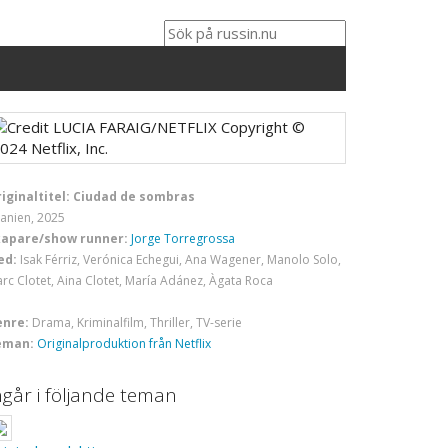
iginaltitel: Ciudad de sombras
anien, 2025
kapare/show runner:
Jorge Torregrossa
ed:
Isak Férriz, Verónica Echegui, Ana Wagener, Manolo Solo,
rc Clotet, Aina Clotet, María Adánez, Àgata Roca
enre:
Drama, Kriminalfilm, Thriller, TV-serie
eman:
Originalproduktion från Netflix
ngår i följande teman