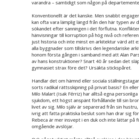
varandra – samtidigt som någon på departementet u
Konventionellt är det kanske. Men snabbt engagera
kan ofta vara lämplig längd från den här typen av 
sökandet efter sanningen i det förflutna. Konflikte
hänvisningar till korruption på hög nivå och referen
just historia och inte minst en arkitektur värd att
alla byggnader som tillskrivs den legendariske ar
honom första gången i samband med att Alan Pars
av hans konstruktioner? Snart 40 år sedan det slä
gymnasiet strax före det? Ursäkta stickspåret.
Handlar det om hämnd eller sociala ställningstagan
sorts radikal rättsskipning på privat basis? En el
Milo Malart (Isak Férriz) har alltså egna personlig
sjukdom, ett högst anspänt förhållande till sin br
livet av sig. Milo själv är separerad från sin hust
ivrig att fatta praktiska beslut som han drar sig f
Rebeca är mer insvept i en duk och inte lättar på fö
omgående avslöjar.