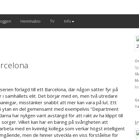
loggen
Hemmabio
TV
Info
Or
arcelona
Sp
S
M
Ma
serien förlagd till ett Barcelona, där någon sätter fyr på
 i samhällets elit. Det börjar med en, men två utredare
G
aningar, misstänker snabbt att mer kan vara på lut. Ett
T
 på ytan en del gemensamt med exempelvis ”Department
rna har nyligen varit avstängd för att rakt av ha klippt till
I
orger. Vilket kan har en bäring på svårigheten att
beta med en kvinnlig kollega som verkar högst intelligent
 omgående, men de hinner utveckla en viss förståelse för