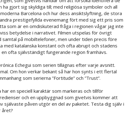
ntrigen, som givetvis handlar om att försöka identifiera de
 ha gjort sig skyldiga till; med religiösa symboler och all
 moderna Barcelona och hur dess ansiktslyftning, de stora
 andra prestigefyllda evenemang fört med sig ett pris som
tta som är en omdiskuterad fråga i regionen vågar jag inte
ss betydelse i narrativet. Filmen utspelas för övrigt
d samtal på mobiltelefoner, men under tiden precis före
 med katalanska konstant och ofta abrupt och stadens
 en ofta självständigt fungerande region framhävs.
rónica Echegui som serien tillägnas efter varje avsnitt.
mal. Om hon verkar bekant så har hon synts i ett flertal
mmanhang som serierna ”Fortitude” och ”Trust”.
na har en speciell karaktär som markeras och tillför
ngredienser och en uppbyggnad som givetvis kommer att
k av självaste påven utgör en del av paketet. Testa dig själv i
r året?