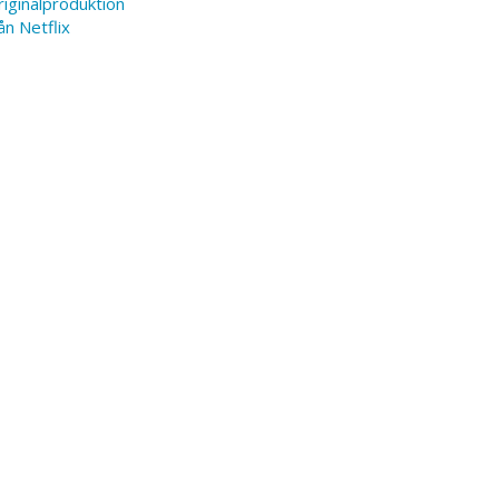
iginalproduktion
ån Netflix