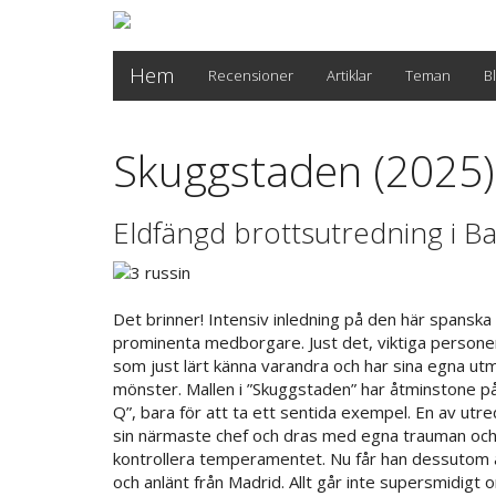
Hem
Recensioner
Artiklar
Teman
B
Skuggstaden (2025)
Eldfängd brottsutredning i B
Det brinner! Intensiv inledning på den här spanska 
prominenta medborgare. Just det, viktiga personer
som just lärt känna varandra och har sina egna utm
mönster. Mallen i ”Skuggstaden” har åtminstone
Q”, bara för att ta ett sentida exempel. En av utreda
sin närmaste chef och dras med egna trauman och s
kontrollera temperamentet. Nu får han dessutom ar
och anlänt från Madrid. Allt går inte supersmidigt