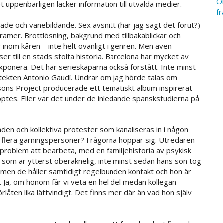
Or
ppenbarligen läcker information till utvalda medier.
fr
de och vanebildande. Sex avsnitt (har jag sagt det förut?)
dramer. Brottlösning, bakgrund med tillbakablickar och
r inom kåren – inte helt ovanligt i genren. Men även
ser till en stads stolta historia. Barcelona har mycket av
 exponera. Det har serieskaparna också förstått. Inte minst
kitekten Antonio Gaudí. Undrar om jag hörde talas om
ons Project producerade ett tematiskt album inspirerat
pptes. Eller var det under de inledande spanskstudierna på
den och kollektiva protester som kanaliseras in i någon
ler flera gärningspersoner? Frågorna hoppar sig. Utredaren
a problem att bearbeta, med en familjehistoria av psykisk
or som är ytterst oberäknelig, inte minst sedan hans son tog
ru, men de håller samtidigt regelbunden kontakt och hon är
ör. Ja, om honom får vi veta en hel del medan kollegan
rlåten lika lättvindigt. Det finns mer där än vad hon själv