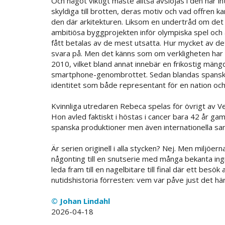
Och något viktigt måste alltså avslöjas i den här i
skyldiga till brotten, deras motiv och vad offren kan
den där arkitekturen. Liksom en undertråd om det
ambitiösa byggprojekten inför olympiska spel och
fått betalas av de mest utsatta. Hur mycket av de
svara på. Men det känns som om verkligheten har vi
2010, vilket bland annat innebär en frikostig mäng
smartphone-genombrottet. Sedan blandas spanska
identitet som både representant för en nation och
Kvinnliga utredaren Rebeca spelas för övrigt av Ve
Hon avled faktiskt i höstas i cancer bara 42 år gam
spanska produktioner men även internationella sa
Är serien originell i alla stycken? Nej. Men miljöer
någonting till en snutserie med många bekanta i
leda fram till en nagelbitare till final där ett besö
nutidshistoria förresten: vem var påve just det hä
© Johan Lindahl
2026-04-18