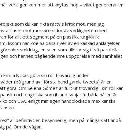
et här verkligen kommer att knytas ihop – vilket genererar en
 projekt som du kan rikta rättvis kritik mot, men jag
kastarljuset mot mörkare sidor av verkligheten med
mför allt ett segment på en plastikkirurgiklinik
sm, liksom när Zoe Saldaña river av en kaskad anklagelser
renhetsmiddag, en scen som tilldrar sig i två parallella
dagen och hennes pågående inre uppgörelse med samhället
Emilia lyckas göra sin roll trovärdig under
väder (på grund av i första hand gamla tweets) är en
t göra. Om Selena Gómez är fullt ut trovärdig i sin roll kan
spanska och engelska som ibland svajar åt båda hållen är
exiko och USA, enligt min egen handplockade mexikanska
ränsen.
Pérez” är definitivt en besynnerlig, men på många sätt ändå
sig på. Om de vågar.