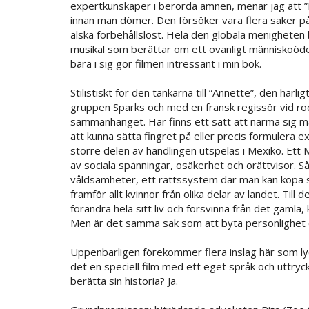
expertkunskaper i berörda ämnen, menar jag att ”E
innan man dömer. Den försöker vara flera saker på
älska förbehållslöst. Hela den globala menigheten
musikal som berättar om ett ovanligt människoöde (
bara i sig gör filmen intressant i min bok.
Stilistiskt för den tankarna till ”Annette”, den härl
gruppen Sparks och med en fransk regissör vid rodr
sammanhanget. Här finns ett sätt att närma sig m
att kunna sätta fingret på eller precis formulera 
större delen av handlingen utspelas i Mexiko. Ett
av sociala spänningar, osäkerhet och orättvisor. S
våldsamheter, ett rättssystem där man kan köpa si
framför allt kvinnor från olika delar av landet. Till 
förändra hela sitt liv och försvinna från det gamla,
Men är det samma sak som att byta personlighet oc
Uppenbarligen förekommer flera inslag här som lyc
det en speciell film med ett eget språk och uttryck
berätta sin historia? Ja.