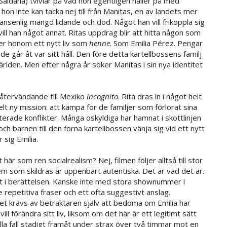
aldaña) tvivlar på vad hon egentligen håller på med
 hon inte kan tacka nej till från Manitas, en av landets mer
ansenlig mängd lidande och död. Något han vill frikoppla sig
u vill han något annat. Ritas uppdrag blir att hitta någon som
r honom ett nytt liv som
henne
. Som Emilia Pérez. Pengar
 går åt var sitt håll. Den före detta kartellbossens familj
världen. Men efter några år söker Manitas i sin nya identitet
 återvändande till Mexiko
incognito
. Rita dras in i något helt
elt ny mission: att kämpa för de familjer som förlorat sina
rade konflikter. Många oskyldiga har hamnat i skottlinjen
ch barnen till den forna kartellbossen vänja sig vid ett nytt
 sig Emilia.
här som ren socialrealism? Nej, filmen följer alltså till stor
m som skildras är uppenbart autentiska. Det är vad det är.
ft i berättelsen. Kanske inte med stora shownummer i
repetitiva fraser och ett ofta suggestivt anslag.
 Det krävs av betraktaren själv att bedöma om Emilia har
ll förändra sitt liv, liksom om det här är ett legitimt sätt
lla fall stadigt framåt under strax över två timmar mot en