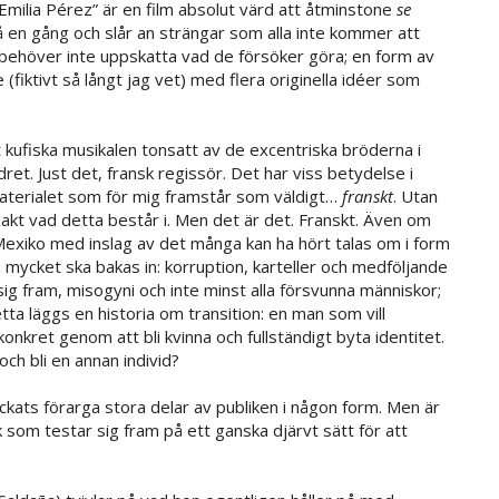
milia Pérez” är en film absolut värd att åtminstone
se
 en gång och slår an strängar som alla inte kommer att
 behöver inte uppskatta vad de försöker göra; en form av
fiktivt så långt jag vet) med flera originella idéer som
igt kufiska musikalen tonsatt av de excentriska bröderna i
et. Just det, fransk regissör. Det har viss betydelse i
aterialet som för mig framstår som väldigt…
franskt
. Utan
exakt vad detta består i. Men det är det. Franskt. Även om
 Mexiko med inslag av det många kan ha hört talas om i form
å mycket ska bakas in: korruption, karteller och medföljande
g fram, misogyni och inte minst alla försvunna människor;
detta läggs en historia om transition: en man som vill
 konkret genom att bli kvinna och fullständigt byta identitet.
h bli en annan individ?
kats förarga stora delar av publiken i någon form. Men är
 som testar sig fram på ett ganska djärvt sätt för att