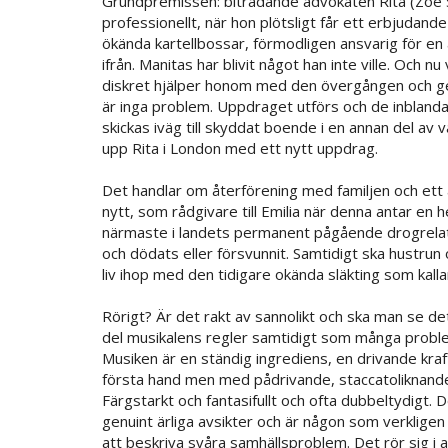
Grundpremissen: biträdande advokaten Rita (Zoe S
professionellt, när hon plötsligt får ett erbjudande
ökända kartellbossar, förmodligen ansvarig för en 
ifrån. Manitas har blivit något han inte ville. Och n
diskret hjälper honom med den övergången och ge
är inga problem. Uppdraget utförs och de inblandade
skickas iväg till skyddat boende i en annan del av 
upp Rita i London med ett nytt uppdrag.
Det handlar om återförening med familjen och ett
nytt, som rådgivare till Emilia när denna antar en h
närmaste i landets permanent pågående drogrelate
och dödats eller försvunnit. Samtidigt ska hustrun o
liv ihop med den tidigare okända släkting som kallar
Rörigt? Är det rakt av sannolikt och ska man se det 
del musikalens regler samtidigt som många proble
Musiken är en ständig ingrediens, en drivande kra
första hand men med pådrivande, staccatoliknande 
Färgstarkt och fantasifullt och ofta dubbeltydigt.
genuint ärliga avsikter och är någon som verkligen vi
att beskriva svåra samhällsproblem. Det rör sig i a