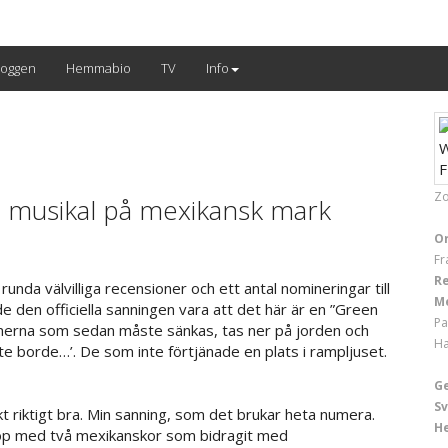
loggen
Hemmabio
TV
Info
Zo
 musikal på mexikansk mark
Or
Fr
Re
runda välvilliga recensioner och ett antal nomineringar till
M
e den officiella sanningen vara att det här är en ”Green
Pa
filmerna som sedan måste sänkas, tas ner på jorden och
Ha
nte borde…’. De som inte förtjänade en plats i rampljuset.
G
Sv
skt riktigt bra. Min sanning, som det brukar heta numera.
H
t ihop med två mexikanskor som bidragit med