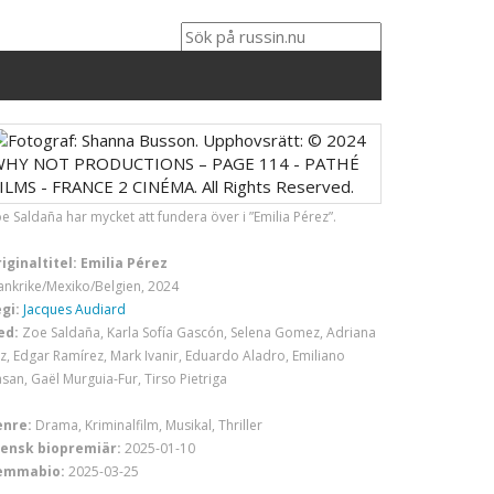
e Saldaña har mycket att fundera över i ”Emilia Pérez”.
iginaltitel: Emilia Pérez
ankrike/Mexiko/Belgien, 2024
gi:
Jacques Audiard
ed:
Zoe Saldaña, Karla Sofía Gascón, Selena Gomez, Adriana
z, Edgar Ramírez, Mark Ivanir, Eduardo Aladro, Emiliano
san, Gaël Murguia-Fur, Tirso Pietriga
enre:
Drama, Kriminalfilm, Musikal, Thriller
ensk biopremiär:
2025-01-10
emmabio:
2025-03-25