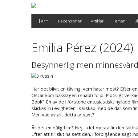
Hem
Recensioner
Artiklar
Teman
B
Emilia Pérez (2024)
Besynnerlig men minnesvärd
Har det blivit en tävling; vem hatar mest? Efter en 
Oscar kom bakslagen i snabb följd. Plötsligt verkad
Book”. En av de i förstone entusiastiskt hyllade 
skickas in i evigheten i sällskap med de där som ’i
Men vad av allt detta är sant?
Är det en dålig film? Nej. I det mesta är den fakti
Efter att till slut ha sett den, i förbigående sag