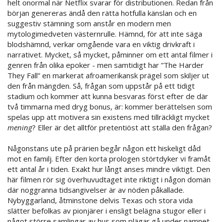
helt onormal när Netflix svarar för distributionen. Redan från
början genereras ändå den rätta hotfulla känslan och en
suggestiv stämning som anstår en modern men
mytologimedveten västernrulle. Hämnd, för att inte säga
blodshämnd, verkar omgående vara en viktig drivkraft i
narrativet. Mycket, så mycket, påminner om ett antal filmer i
genren från olika epoker - men samtidigt har ”The Harder
They Fall” en markerat afroamerikansk prägel som skiljer ut
den från mängden. Så, frågan som uppstår på ett tidigt
stadium och kommer att kunna besvaras först efter de där
två timmarna med dryg bonus, är: kommer berättelsen som
spelas upp att motivera sin existens med tillräckligt mycket
mening
? Eller är det alltför pretentiöst att ställa den frågan?
Någonstans ute på prärien begår någon ett hiskeligt dåd
mot en familj. Efter den korta prologen störtdyker vi framåt
ett antal år i tiden. Exakt hur långt anses mindre viktigt. Den
här filmen rör sig överhuvudtaget inte riktigt i någon domän
där noggranna tidsangivelser är av nöden påkallade.
Nybyggarland, åtminstone delvis Texas och stora vida
slätter befolkas av pionjärer i ensligt belägna stugor eller i
något större samlingar av hus som plägar gå under namnet