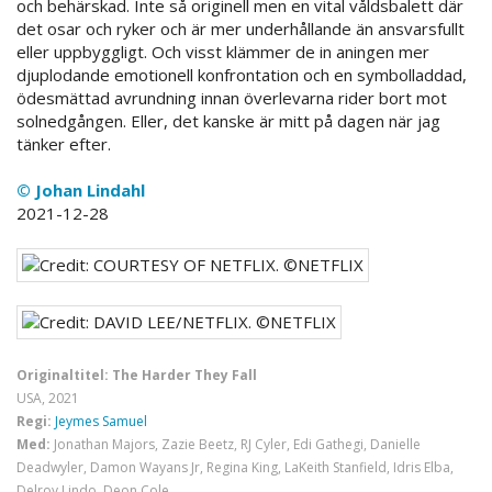
och behärskad. Inte så originell men en vital våldsbalett där
det osar och ryker och är mer underhållande än ansvarsfullt
eller uppbyggligt. Och visst klämmer de in aningen mer
djuplodande emotionell konfrontation och en symbolladdad,
ödesmättad avrundning innan överlevarna rider bort mot
solnedgången. Eller, det kanske är mitt på dagen när jag
tänker efter.
© Johan Lindahl
2021-12-28
Originaltitel: The Harder They Fall
USA, 2021
Regi:
Jeymes Samuel
Med:
Jonathan Majors, Zazie Beetz, RJ Cyler, Edi Gathegi, Danielle
Deadwyler, Damon Wayans Jr, Regina King, LaKeith Stanfield, Idris Elba,
Delroy Lindo, Deon Cole