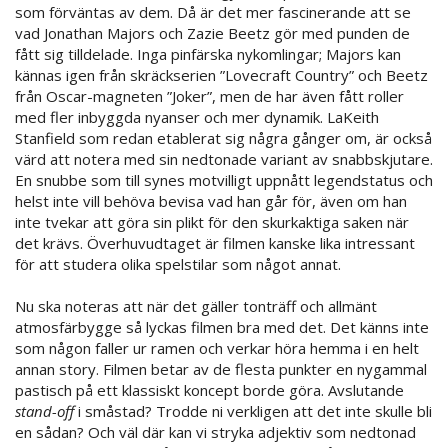
som förväntas av dem. Då är det mer fascinerande att se
vad Jonathan Majors och Zazie Beetz gör med punden de
fått sig tilldelade. Inga pinfärska nykomlingar; Majors kan
kännas igen från skräckserien ”Lovecraft Country” och Beetz
från Oscar-magneten ”Joker”, men de har även fått roller
med fler inbyggda nyanser och mer dynamik. LaKeith
Stanfield som redan etablerat sig några gånger om, är också
värd att notera med sin nedtonade variant av snabbskjutare.
En snubbe som till synes motvilligt uppnått legendstatus och
helst inte vill behöva bevisa vad han går för, även om han
inte tvekar att göra sin plikt för den skurkaktiga saken när
det krävs. Överhuvudtaget är filmen kanske lika intressant
för att studera olika spelstilar som något annat.
Nu ska noteras att när det gäller tonträff och allmänt
atmosfärbygge så lyckas filmen bra med det. Det känns inte
som någon faller ur ramen och verkar höra hemma i en helt
annan story. Filmen betar av de flesta punkter en nygammal
pastisch på ett klassiskt koncept borde göra. Avslutande
stand-off
i småstad? Trodde ni verkligen att det inte skulle bli
en sådan? Och väl där kan vi stryka adjektiv som nedtonad