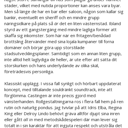
städer, vilket med nutida proportioner kan anses vara byar.
Men så länge de har en bar eller saloon, någon som kallar sig
bankir, eventuellt en sheriff och en mindre grupp
näringsidkare på plats så
är
det en liten västernstad. Ibland
styrd av ett gangstergäng med mindre lagliga former att
skaffa sig inkomster. Som här när en fritagen/benådad
brottsling återvänder med sina lojala kumpaner till forna
domäner och börjar göra upp storstilade
stadsutvecklingsplaner. Samtidigt som en annan liten grupp,
inte alltid helt laglydiga de heller, är ute efter att sätta dit
storskurken och hans underlydande av olika skäl,
företrädesvis personliga.
Klassiskt upplägg. I vissa fall synligt och hörbart uppdaterat
koncept, med tilltalande souldränkt soundtrack, inte att
förglömma. Castingen är inte precis gjord med
vänsterhanden. Rollgestaltningarna ros i flera fall hem på ren
rutin och naturlig pondus. Jag tvivlar på att Idris Elba, Regina
King eller Delroy Lindo behövt gräva alltför djupt sina inren
eller gått
all in
med metodskådespeleri där man lever sig
totalt in i sin karaktär för att ingjuta respekt och utstråla det