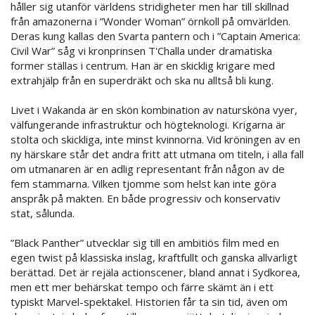
håller sig utanför världens stridigheter men har till skillnad
från amazonerna i ”Wonder Woman” örnkoll på omvärlden.
Deras kung kallas den Svarta pantern och i ”Captain America:
Civil War” såg vi kronprinsen T'Challa under dramatiska
former ställas i centrum. Han är en skicklig krigare med
extrahjälp från en superdräkt och ska nu alltså bli kung.
Livet i Wakanda är en skön kombination av natursköna vyer,
välfungerande infrastruktur och högteknologi. Krigarna är
stolta och skickliga, inte minst kvinnorna. Vid kröningen av en
ny härskare står det andra fritt att utmana om titeln, i alla fall
om utmanaren är en adlig representant från någon av de
fem stammarna. Vilken tjomme som helst kan inte göra
anspråk på makten. En både progressiv och konservativ
stat, sålunda.
”Black Panther” utvecklar sig till en ambitiös film med en
egen twist på klassiska inslag, kraftfullt och ganska allvarligt
berättad. Det är rejäla actionscener, bland annat i Sydkorea,
men ett mer behärskat tempo och färre skämt än i ett
typiskt Marvel-spektakel. Historien får ta sin tid, även om