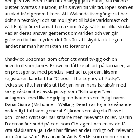
den givetvis leder fram till en snygg jättebatalj, via mindre
duster. Svartas situation, från slaveri till vår tid, löper som en
uttalad tråd genom filmen. Att Wakanda framgångsrikt har
dolt sin teknologi och sin möjlighet till både världsmakt och
världshjälp är ett annat tema som ifrågasätts ur olika vinklar.
Vad är deras ansvar gentemot omvärlden och var går
gränsen för hur mycket det är värt att skydda det egna
landet när man har makten att förändra?
Chadwick Boseman, som efter ett antal tv-gig och en
huvudroll som James Brown nu fått rejäl fart på karriären, är
en protagonist med pondus. Michael B. Jordan, liksom
regissören kändast för ”Creed - The Legacy of Rocky”,
lyckas se rätt harmlös ut i början innan hans karaktär med
kaxig våldsamhet avslöjar sig som ”Killmonger”, en
antagonist med lika begriplig motivation som löjligt namn.
Danai Gurira (Michonne i ”Walking Dead”) är föga förvånande
ordentligt tuff som general. Stjärnor som Angela Bassett
och Forest Whitaker har smärre men relevanta roller. Martin
Freeman är snudd på cool som CIA-agent och en av de få
vita skådisarna (ja, i den här filmen är det rimligt och relevant
att påpeka sånt). En annan är Andy Serkis som munter men