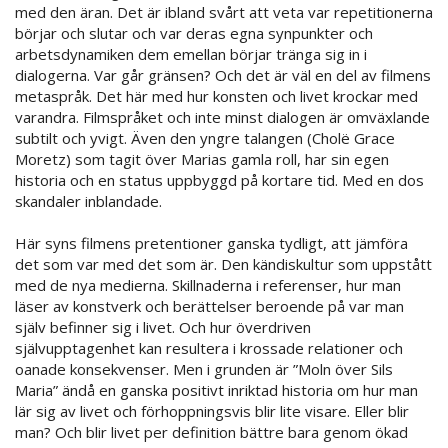
med den äran. Det är ibland svårt att veta var repetitionerna
börjar och slutar och var deras egna synpunkter och
arbetsdynamiken dem emellan börjar tränga sig in i
dialogerna. Var går gränsen? Och det är väl en del av filmens
metaspråk. Det här med hur konsten och livet krockar med
varandra. Filmspråket och inte minst dialogen är omväxlande
subtilt och yvigt. Även den yngre talangen (Cholë Grace
Moretz) som tagit över Marias gamla roll, har sin egen
historia och en status uppbyggd på kortare tid. Med en dos
skandaler inblandade.
Här syns filmens pretentioner ganska tydligt, att jämföra
det som var med det som är. Den kändiskultur som uppstått
med de nya medierna. Skillnaderna i referenser, hur man
läser av konstverk och berättelser beroende på var man
själv befinner sig i livet. Och hur överdriven
självupptagenhet kan resultera i krossade relationer och
oanade konsekvenser. Men i grunden är ”Moln över Sils
Maria” ändå en ganska positivt inriktad historia om hur man
lär sig av livet och förhoppningsvis blir lite visare. Eller blir
man? Och blir livet per definition bättre bara genom ökad