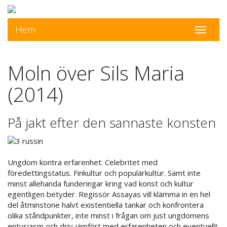
Hem
Toggle
navigati
Moln över Sils Maria
(2014)
På jakt efter den sannaste konsten
Ungdom kontra erfarenhet. Celebritet med
föredettingstatus. Finkultur och populärkultur. Samt inte
minst allehanda funderingar kring vad konst och kultur
egentligen betyder. Regissör Assayas vill klämma in en hel
del åtminstone halvt existentiella tankar och konfrontera
olika ståndpunkter, inte minst i frågan om just ungdomens
entusiasm och driv jämfört med erfarenheten och eventuellt