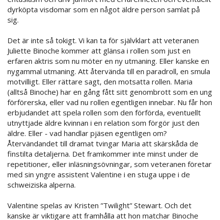
dyrköpta visdomar som en något äldre person samlat på
sig.
Det är inte så tokigt. Vi kan ta för självklart att veteranen
Juliette Binoche kommer att glänsa i rollen som just en
erfaren aktris som nu möter en ny utmaning. Eller kanske en
nygammal utmaning. Att återvända till en paradroll, en smula
motvilligt. Eller rättare sagt, den motsatta rollen. Maria
(alltså Binoche) har en gång fått sitt genombrott som en ung
förförerska, eller vad nu rollen egentligen innebar. Nu får hon
erbjudandet att spela rollen som den förförda, eventuellt
utnyttjade äldre kvinnan i en relation som förgör just den
äldre. Eller - vad handlar pjäsen egentligen om?
Återvändandet till dramat tvingar Maria att skärskåda de
finstilta detaljerna. Det framkommer inte minst under de
repetitioner, eller inläsningsövningar, som veteranen företar
med sin yngre assistent Valentine i en stuga uppe i de
schweiziska alperna.
Valentine spelas av Kristen ”Twilight” Stewart. Och det
kanske är viktigare att framhålla att hon matchar Binoche