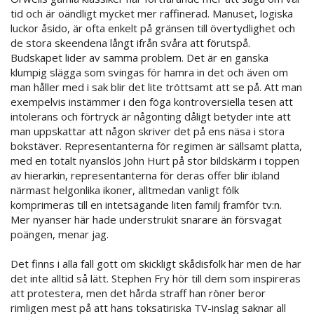
tid och är oändligt mycket mer raffinerad. Manuset, logiska
luckor åsido, är ofta enkelt på gränsen till övertydlighet och
de stora skeendena långt ifrån svåra att förutspå.
Budskapet lider av samma problem. Det är en ganska
klumpig slägga som svingas för hamra in det och även om
man håller med i sak blir det lite tröttsamt att se på. Att man
exempelvis instämmer i den föga kontroversiella tesen att
intolerans och förtryck är någonting dåligt betyder inte att
man uppskattar att någon skriver det på ens näsa i stora
bokstäver. Representanterna för regimen är sällsamt platta,
med en totalt nyanslös John Hurt på stor bildskärm i toppen
av hierarkin, representanterna för deras offer blir ibland
närmast helgonlika ikoner, alltmedan vanligt fölk
komprimeras till en intetsägande liten familj framför tv:n.
Mer nyanser här hade understrukit snarare än försvagat
poängen, menar jag.
Det finns i alla fall gott om skickligt skådisfolk här men de har
det inte alltid så lätt. Stephen Fry hör till dem som inspireras
att protestera, men det hårda straff han röner beror
rimligen mest på att hans toksatiriska TV-inslag saknar all