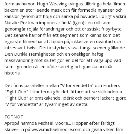
form av humor. Hugo Weaving tvingas tillbringa hela filmen
bakom en stor leende mask och får förmedla nyanser och
känslor genom att höja och sänka på huvudet. Löjligt vackra
Natalie Portman imponerar ändå (igen) i en roll som
genomgår rejäla förändringar och ett drastiskt frisyrbyte.
Det senare härrör från ett segment som känns som det
egnaste filmen har att bjuda på, inklusive en oväntad och
intressant twist. Detta stycke, vissa tunga scener gällande
Den Dunkla Hemligheten och en onekligen häftig
massvandring mot slutet gör en del för att väga upp vad
som i grunden är en både spretig och ganska ordinär
historia.
Det finns paralleller mellan "V för vendetta" och Finchers
"Fight Club". Likheterna gör det lättare att se skillnaderna.
"Fight Club" är omskakande, idérik och oerhört läckert gjord.
"V för vendetta" är tyvärr inget av detta.
FOTNOT
Apropå nämnda Michael Moore... Hoppar efter färdigt
skriveri in på www.michaelmoore.com och gissa vilken film