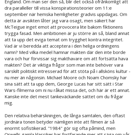
England. Om man ser den så, blir det också ofrånkomligt att
dra paralleller till vissa konspirationsteorier om 11:e
september när hemska hemligheter gradvis uppdagas. Om
detta är avsikten låter jag vara osagt, men säkert har
McTeigue inget emot att provocera lite bakom fiktionens
trygga fasad. Men ambitionen är ju större än så, bland annat
att ta upp det eviga temat om trygghet kontra integritet.
Vad är vi beredda att acceptera i den heliga ordningens
namn? Med vilka medel hamnar makten där den inte borde
vara och hur förvissar sig makthavare om att fortsätta hava
makten? Det är viktiga frågor som man inte behöver vara
särskilt politiskt intresserad för att stöta på i allsköns kultur -
nu mer än någonsin. Michael Moore och Noam Chomsky har
sina sätt att ta upp dem, George Lucas har sitt sätt i Star
Wars-filmerna om ni nu råkat missa det, och här är ett annat.
Kanske inte det mest tankeväckande sättet om du frågar
mig.
Den relativa behärskningen, de långa samtalen, den oftast
jordnära tonen betyder nämligen inte att filmen är så
enormt sofistikerad. "1984" gör sig ofta påmind, men
Orwells gamla klassiker har fortfarande mer att säga om vår