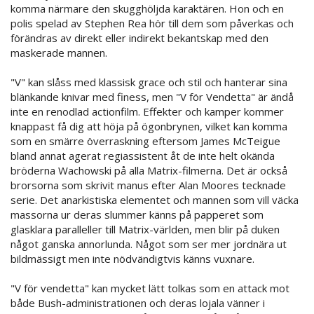
komma närmare den skugghöljda karaktären. Hon och en
polis spelad av Stephen Rea hör till dem som påverkas och
förändras av direkt eller indirekt bekantskap med den
maskerade mannen.
"V" kan slåss med klassisk grace och stil och hanterar sina
blänkande knivar med finess, men "V för Vendetta" är ändå
inte en renodlad actionfilm. Effekter och kamper kommer
knappast få dig att höja på ögonbrynen, vilket kan komma
som en smärre överraskning eftersom James McTeigue
bland annat agerat regiassistent åt de inte helt okända
bröderna Wachowski på alla Matrix-filmerna. Det är också
brorsorna som skrivit manus efter Alan Moores tecknade
serie. Det anarkistiska elementet och mannen som vill väcka
massorna ur deras slummer känns på papperet som
glasklara paralleller till Matrix-världen, men blir på duken
något ganska annorlunda. Något som ser mer jordnära ut
bildmässigt men inte nödvändigtvis känns vuxnare.
"V för vendetta" kan mycket lätt tolkas som en attack mot
både Bush-administrationen och deras lojala vänner i