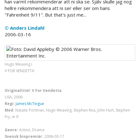
han varmt rekommenderar att ni ska se. Själv skulle jag nog
hellre rekommendera att ni ser eller ser om hans
"Fahrenheit 9/11". But that's just me...
© Anders Lindahl
2006-03-16
Hugo Weaving i
V FÖR VENDETTA
Originaltitel: V For Vendetta
USA, 2006
Regi:
James McTeigue
Med:
Natalie Portman, Hugo Weaving, Stephen Rea, John Hurt, Stephen
Fry, m fl
Genre:
Action, Drama
Svensk biopremiär:
2006-03-17