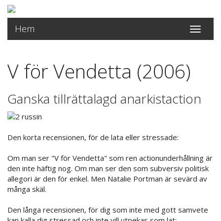
Hem
Toggle
navigati
V för Vendetta (2006)
Ganska tillrättalagd anarkistaction
Den korta recensionen, för de lata eller stressade:
Om man ser "V för Vendetta" som ren actionunderhållning är
den inte häftig nog. Om man ser den som subversiv politisk
allegori är den för enkel. Men Natalie Portman är sevärd av
många skäl.
Den långa recensionen, för dig som inte med gott samvete
kan kalla dig stressad och inte vill utpekas som lat: