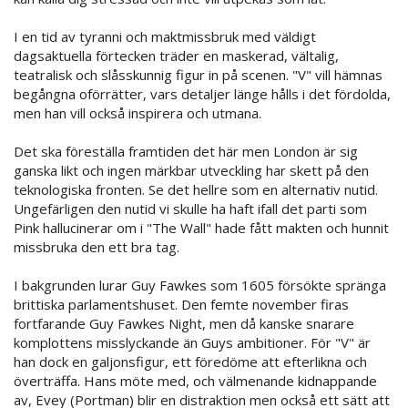
I en tid av tyranni och maktmissbruk med väldigt
dagsaktuella förtecken träder en maskerad, vältalig,
teatralisk och slåsskunnig figur in på scenen. "V" vill hämnas
begångna oförrätter, vars detaljer länge hålls i det fördolda,
men han vill också inspirera och utmana.
Det ska föreställa framtiden det här men London är sig
ganska likt och ingen märkbar utveckling har skett på den
teknologiska fronten. Se det hellre som en alternativ nutid.
Ungefärligen den nutid vi skulle ha haft ifall det parti som
Pink hallucinerar om i "The Wall" hade fått makten och hunnit
missbruka den ett bra tag.
I bakgrunden lurar Guy Fawkes som 1605 försökte spränga
brittiska parlamentshuset. Den femte november firas
fortfarande Guy Fawkes Night, men då kanske snarare
komplottens misslyckande än Guys ambitioner. För "V" är
han dock en galjonsfigur, ett föredöme att efterlikna och
överträffa. Hans möte med, och välmenande kidnappande
av, Evey (Portman) blir en distraktion men också ett sätt att