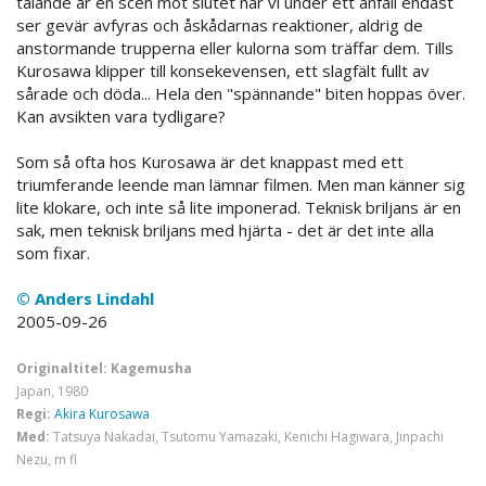
talande är en scen mot slutet när vi under ett anfall endast
ser gevär avfyras och åskådarnas reaktioner, aldrig de
anstormande trupperna eller kulorna som träffar dem. Tills
Kurosawa klipper till konsekevensen, ett slagfält fullt av
sårade och döda... Hela den "spännande" biten hoppas över.
Kan avsikten vara tydligare?
Som så ofta hos Kurosawa är det knappast med ett
triumferande leende man lämnar filmen. Men man känner sig
lite klokare, och inte så lite imponerad. Teknisk briljans är en
sak, men teknisk briljans med hjärta - det är det inte alla
som fixar.
© Anders Lindahl
2005-09-26
Originaltitel: Kagemusha
Japan, 1980
Regi:
Akira Kurosawa
Med:
Tatsuya Nakadai, Tsutomu Yamazaki, Kenichi Hagiwara, Jinpachi
Nezu, m fl