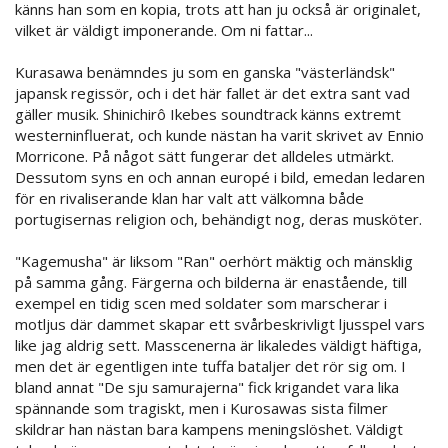
känns han som en kopia, trots att han ju också är originalet,
vilket är väldigt imponerande. Om ni fattar...
Kurasawa benämndes ju som en ganska "västerländsk"
japansk regissör, och i det här fallet är det extra sant vad
gäller musik. Shinichirô Ikebes soundtrack känns extremt
westerninfluerat, och kunde nästan ha varit skrivet av Ennio
Morricone. På något sätt fungerar det alldeles utmärkt.
Dessutom syns en och annan europé i bild, emedan ledaren
för en rivaliserande klan har valt att välkomna både
portugisernas religion och, behändigt nog, deras musköter.
"Kagemusha" är liksom "Ran" oerhört mäktig och mänsklig
på samma gång. Färgerna och bilderna är enastående, till
exempel en tidig scen med soldater som marscherar i
motljus där dammet skapar ett svårbeskrivligt ljusspel vars
like jag aldrig sett. Masscenerna är likaledes väldigt häftiga,
men det är egentligen inte tuffa bataljer det rör sig om. I
bland annat "De sju samurajerna" fick krigandet vara lika
spännande som tragiskt, men i Kurosawas sista filmer
skildrar han nästan bara kampens meningslöshet. Väldigt