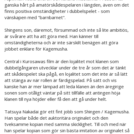
ganska hårt på amatörskådespelaren i längden, även om det
finns positiva omständigheter i dubbelspelet - som
vänskapen med "barnbarnet".
Shingens son, däremot, försummad och inte så lite ambitiös,
är svårare att ha att göra med. Han känner till
omständigheterna och är inte särskilt benägen att göra
jobbet enklare för Kagemusha.
Central i Kurosawas film är den lojalitet mot klanen som
dubbelgångaren utvecklar under de tre år som det är tänkt
att skådespelet ska pågå, en lojalitet som det inte är så lätt
att stänga av när rollen är färdigspelad. På sätt och vis
kanske han är mer lämpad att leda klanen än den äregirige
sonen som otåligt väntar på sitt tillfälle att antingen höja
klanen till nya höjder eller få den att gå under helt.
Tatsuya Nakadai gör ett fint jobb som Shingen / Kagemusha.
Han spelar både det auktoritära originalet och den
tveksamme kopian med samma skicklighet. Till och med när
han spelar kopian som gör sin bästa imitation av originalet så