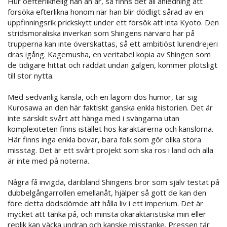
Hur oefterliknelig han än är, så finns det all anledning att
försöka efterlikna honom när han blir dödligt sårad av en
uppfinningsrik prickskytt under ett försök att inta Kyoto. Den
stridsmoraliska inverkan som Shingens närvaro har på
trupperna kan inte överskattas, så ett ambitiöst lurendrejeri
dras igång. Kagemusha, en veritabel kopia av Shingen som
de tidigare hittat och räddat undan galgen, kommer plötsligt
till stor nytta.
Med sedvanlig känsla, och en lagom dos humor, tar sig
Kurosawa an den här faktiskt ganska enkla historien. Det är
inte särskilt svårt att hänga med i svängarna utan
komplexiteten finns istället hos karaktärerna och känslorna.
Här finns inga enkla bovar, bara folk som gör olika stora
misstag. Det är ett svårt projekt som ska ros i land och alla
är inte med på noterna.
Några få invigda, däribland Shingens bror som själv testat på
dubbelgångarrollen emellanåt, hjälper så gott de kan den
före detta dödsdömde att hålla liv i ett imperium. Det är
mycket att tänka på, och minsta okaraktäristiska min eller
replik kan väcka undran och kanske misstanke. Pressen tär