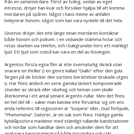
från en seriemördare. Först av tvång, sedan av eget
intresse, dröjer han kvar och försöker hjälpa till att komma
mördaren på spåren. Något i hans minne av anfallet
bekymrar honom, något som kan vara nyckeln till det hela.
Givetvis dröjer det inte länge innan mördaren kontaktar
både honom och polisen. I en viskande stämma hotar och
retas skurken via telefon, och i bakgrunden hörs ett märkligt
ljud. Ett ljud som också kan vara en del av lösningen.
Argentos första egna film är inte övernaturlig skräck utan
snarare en thriller (i en genre kallad ”Giallo” efter den gula
färgen på de böcker den sortens berättelser brukade utges
i). Här finns ändock en serie ganska läckert komponerade
stunder av skräck eller obehag och teman som skulle
återkomma i ett antal senare Argento-rullar. Men det finns
en hel del till – saker man kanske inte förväntar sig om ens
enda referens till regissören är ”Suspiria” eller, Gud förbjude,
”Phenomena”. Datorer, är en sak som finns. Härliga gamla
kylskåpsstora maskiner med ständigt rullande bandstationer
och nördar som handhar dem och använder dem för att
analysera bevismaterial på både trovärdiga och rätt