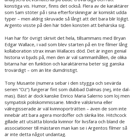
konstiga vis. Humor, finns det också. Flera av de karaktärer
som Sam stöter på i sina efterforskningar är komiskt udda
typer – men aldrig skruvade så långt att det bara blir löjligt.
Argento visste på den här tiden konsten att behärska sig.
Han har för övrigt skrivit det hela, tillsammans med Bryan
Edgar Wallace, i vad som blev starten på en tre filmer lång
kollaboration strax innan Wallaces död. Det är ingen genial
historia vi bjuds på, men den är väl sammanhållen, de olika
bitarna har en funktion och karaktärerna beter sig ganska
trovärdigt – om än lite dumdristigt.
Tony Musante (numera sebar i den stygga och sevärda
serien ”Oz”) fungerar fint som dubbad Dalmas (nej, inte dal-
mas). Bäst är dock kanske Enrico Maria Salerno som loj men
sympatisk poliskommissarie. Mindre välskrivna eller
välregisserade är väl kvinnoporträtten – även de som inte
innebär att bara agera mordoffer och skrika lite. Hitchcock
gillade att utsätta blonda kvinnor för livsfara och bland de
associationer till mästaren man kan se i Argentos filmer så
är inte detta något undantag.