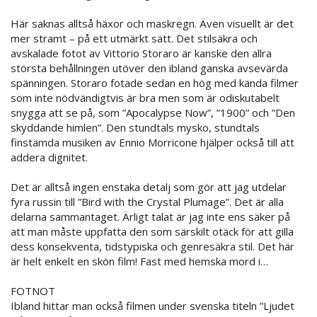
Här saknas alltså häxor och maskregn. Även visuellt är det
mer stramt – på ett utmärkt sätt. Det stilsäkra och
avskalade fotot av Vittorio Storaro är kanske den allra
största behållningen utöver den ibland ganska avsevärda
spänningen. Storaro fotade sedan en hög med kända filmer
som inte nödvändigtvis är bra men som är odiskutabelt
snygga att se på, som ”Apocalypse Now”, ”1900” och ”Den
skyddande himlen”. Den stundtals mysko, stundtals
finstämda musiken av Ennio Morricone hjälper också till att
addera dignitet.
Det är alltså ingen enstaka detalj som gör att jag utdelar
fyra russin till ”Bird with the Crystal Plumage”. Det är alla
delarna sammantaget. Ärligt talat är jag inte ens säker på
att man måste uppfatta den som särskilt otäck för att gilla
dess konsekventa, tidstypiska och genresäkra stil. Det här
är helt enkelt en skön film! Fast med hemska mord i…
FOTNOT
Ibland hittar man också filmen under svenska titeln ”Ljudet