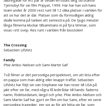
tillbringade för ett par år sedan en osunt lång tid utanför
Tjernobyl för sin film Pripyat, 1999. Här har han och hans
team under år 2000 rest runt till 12 olika platser i världen för
att se hur det är där. Platser som du förmodligen aldrig
skulle komma på tanken att semestra på. De tjugo minuter
långa filmerna klockar tillsammans in på fyra timmar, som
visas i ett svep. Res runt i världen från biostolen!
The Crossing
Sebastien Lifshitz
Family
Phie Ambo-Nielsen och Sami Martin Saif
Två filmer ur det personliga perspektivet, om att leta efter
en pappa som man aldrig eller knappt träffat. Sebastien
Lifshitz har följt sin vän Stephane när han reser till USA på
jakt efter sin far, med några få ledtrådar till hands: faderns
namn, födelsedatum, längd och yrke. Phie Ambo-Nielsen och
Sami Martin Saif har gjort en film om hur Sami, efter en serie
personliga tragedier, ger sig av för att hitta sin far, som