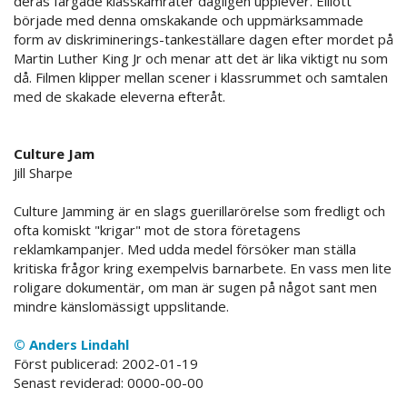
deras färgade klasskamrater dagligen upplever. Elliott
började med denna omskakande och uppmärksammade
form av diskriminerings-tankeställare dagen efter mordet på
Martin Luther King Jr och menar att det är lika viktigt nu som
då. Filmen klipper mellan scener i klassrummet och samtalen
med de skakade eleverna efteråt.
Culture Jam
Jill Sharpe
Culture Jamming är en slags guerillarörelse som fredligt och
ofta komiskt "krigar" mot de stora företagens
reklamkampanjer. Med udda medel försöker man ställa
kritiska frågor kring exempelvis barnarbete. En vass men lite
roligare dokumentär, om man är sugen på något sant men
mindre känslomässigt uppslitande.
© Anders Lindahl
Först publicerad: 2002-01-19
Senast reviderad: 0000-00-00