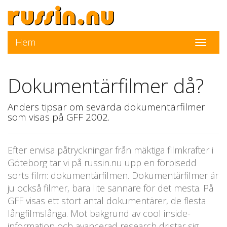
Hem
Toggle
navigati
Dokumentärfilmer då?
Anders tipsar om sevärda dokumentärfilmer
som visas på GFF 2002.
Efter envisa påtryckningar från mäktiga filmkrafter i
Göteborg tar vi på russin.nu upp en förbisedd
sorts film: dokumentärfilmen. Dokumentärfilmer är
ju också filmer, bara lite sannare för det mesta. På
GFF visas ett stort antal dokumentärer, de flesta
långfilmslånga. Mot bakgrund av cool inside-
information och avancerad research dristar sig