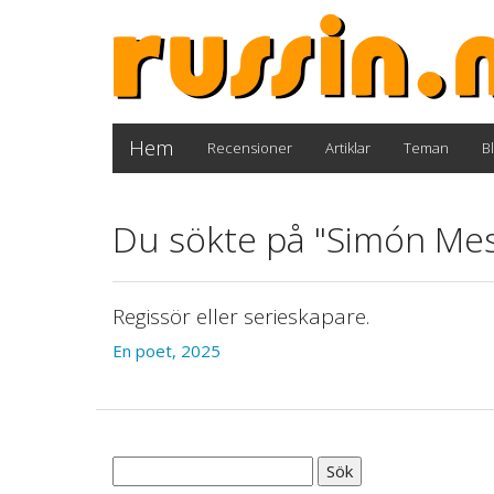
Hem
Recensioner
Artiklar
Teman
B
Du sökte på "Simón Mes
Regissör eller serieskapare.
En poet, 2025
Sök