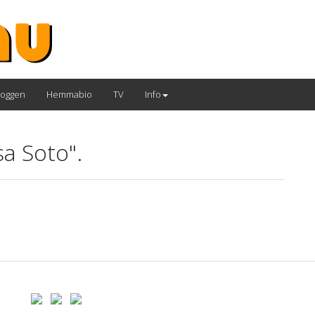
loggen
Hemmabio
TV
Info
a Soto".