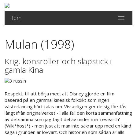
Hem
Toggle
navigati
Mulan (1998)
Krig, könsroller och slapstick i
gamla Kina
Respekt, till att börja med, att Disney gjorde en film
baserad på en gammal kinesisk folkdikt som ingen
västerlänning hört talas om. Visserligen ger de sig förstås
långt ifrån originalverket - i alla fall den korta sammanfattning
av detsamma som jag tagit del av under min 'research'
(Wiki*host*) - men just att man inte säkrar upp med en känd
saga i grunden är lovvärt. Och historien som sådan är alls