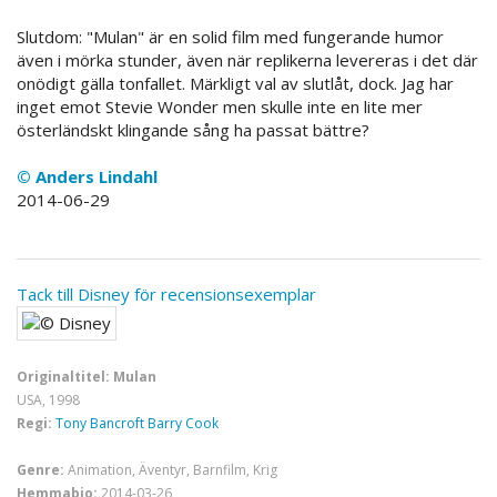
Slutdom: "Mulan" är en solid film med fungerande humor
även i mörka stunder, även när replikerna levereras i det där
onödigt gälla tonfallet. Märkligt val av slutlåt, dock. Jag har
inget emot Stevie Wonder men skulle inte en lite mer
österländskt klingande sång ha passat bättre?
© Anders Lindahl
2014-06-29
Tack till Disney för recensionsexemplar
Originaltitel: Mulan
USA, 1998
Regi:
Tony Bancroft
Barry Cook
Genre:
Animation, Äventyr, Barnfilm, Krig
Hemmabio:
2014-03-26