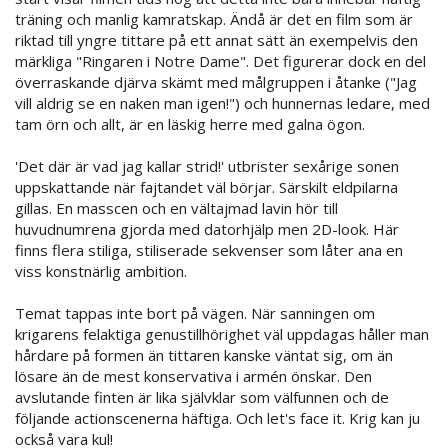
träning och manlig kamratskap. Ändå är det en film som är
riktad till yngre tittare på ett annat sätt än exempelvis den
märkliga "Ringaren i Notre Dame". Det figurerar dock en del
överraskande djärva skämt med målgruppen i åtanke ("Jag
vill aldrig se en naken man igen!") och hunnernas ledare, med
tam örn och allt, är en läskig herre med galna ögon.
'Det där är vad jag kallar strid!' utbrister sexårige sonen
uppskattande när fajtandet väl börjar. Särskilt eldpilarna
gillas. En masscen och en vältajmad lavin hör till
huvudnumrena gjorda med datorhjälp men 2D-look. Här
finns flera stiliga, stiliserade sekvenser som låter ana en
viss konstnärlig ambition.
Temat tappas inte bort på vägen. När sanningen om
krigarens felaktiga genustillhörighet väl uppdagas håller man
hårdare på formen än tittaren kanske väntat sig, om än
lösare än de mest konservativa i armén önskar. Den
avslutande finten är lika självklar som välfunnen och de
följande actionscenerna häftiga. Och let's face it. Krig kan ju
också vara kul!