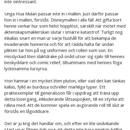
inte ointressant.
Unga Hua Mulan passar inte in i mallen. Just därför passar
hon in i mallen, förstås. Disneymallen i alla fall. Att gifta bort
henne verkar hur som helst hopplöst, särskilt när mötet med
äktenskapsmäklerskan slutar i smärre katastrof. Turligt nog
inkallas snart en man ur varje hushåll för att bekämpa de
invaderande hunnerna och för att rädda halta far undan
plikten tar hon på sig uniformen och rollen som son. En
misslyckad liten släktdrake på onåd utser sig själv till hennes
beskyddare och comic relief, tillsammans med hennes föga
lyckosamma tursyrsa.
Hon hamnar i en mycket liten pluton, eller vad det kan tänkas
kallas, fylld av burdusa och/eller märkliga typer. Ett
praktexemplar till generalsson får i uppdrag att träna upp
detta losergäng, inkluderande låtsaspojken, till en styrka att
räkna med. Att de kommer spela en avgörande roll till slut är
förstås en lågoddsare.
Det är ju krig det handlar om, och efter en lite undvikande
start visar filmen tids nog att detta inte bara innebär häftig